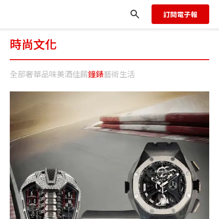
訂閱電子報
時尚文化
全部
奢華品味
美酒佳餚
鐘錶
藝術生活