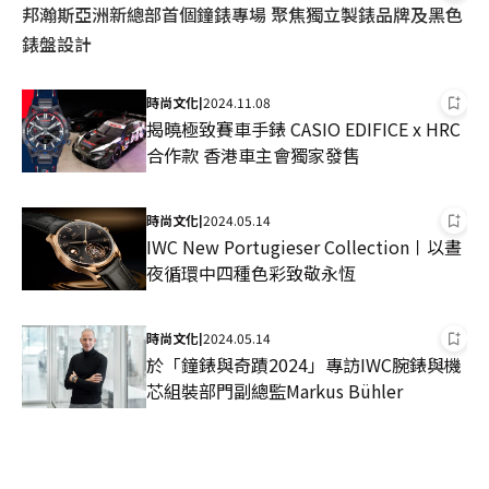
邦瀚斯亞洲新總部首個鐘錶專場 聚焦獨立製錶品牌及黑色
錶盤設計
時尚文化
2024.11.08
|
揭曉極致賽車手錶 CASIO EDIFICE x HRC
合作款 香港車主會獨家發售
時尚文化
2024.05.14
|
IWC New Portugieser Collection〡以晝
夜循環中四種色彩致敬永恆
時尚文化
2024.05.14
|
於「鐘錶與奇蹟2024」專訪IWC腕錶與機
芯組裝部門副總監Markus Bühler