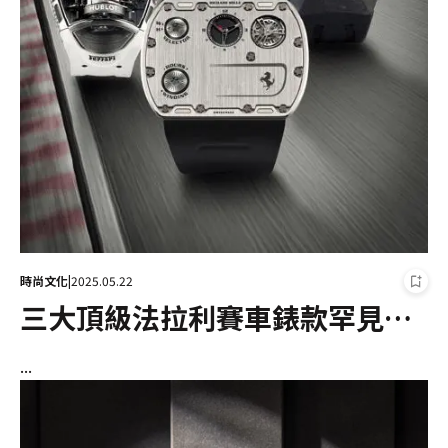
時尚文化
|
2025.05.22
三大頂級法拉利賽車錶款罕見同
場亮相邦瀚斯鐘錶拍賣
...