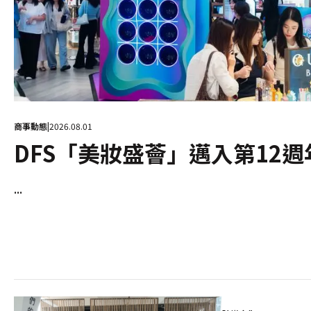
商事動態
|
2026.08.01
DFS「美妝盛薈」邁入第12週
沉浸式美妝體驗
...