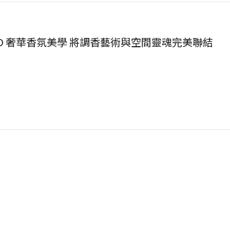
CULTI MILANO 奢華香氛美學 將調香藝術與空間靈魂完美聯結