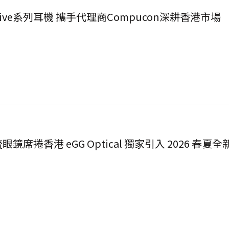
JBL發表全新Live系列耳機 攜手代理商Compucon深耕香港市場
MOLSION 潮流眼鏡席捲香港 eGG Optical 獨家引入 2026 