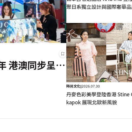
聚日系獨立設計與國際奢華品
年 港澳同步呈獻
時尚文化
2026.07.30
|
丹麥色彩美學登陸香港 Stine Goya 攜手
kapok 展現北歐新風貌