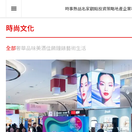
時事熱話
名家觀點
投資策略
地產
企業
時尚文化
全部
奢華品味
美酒佳餚
鐘錶
藝術生活