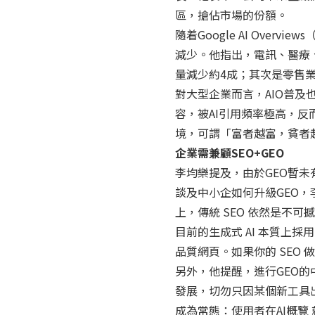
區，搶佔市場的份額。
隨着Google AI Ove
減少。他指出，電訊、醫療、
量減少約4成；其次是零售
對大型企業而言，AIO普
容，被AI引用頻率極高，
境，可謂「富者越富，貧者
企業需兼顧SEO+GEO
李均樂提及，由於GEO暫
談及中小企如何升級GEO，
上，傳統 SEO 依然是不可
目前的生成式 AI 本質上採
品質網頁。如果你的 SEO 
另外，他提醒，進行GEO
發展，切勿只因某個新工具出現就
成為常態：使用者在AI概覽 