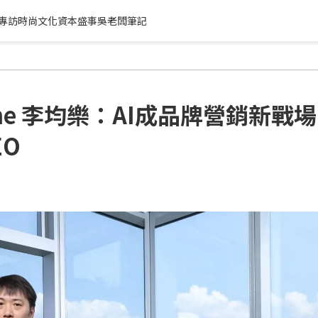
專訪
時尚文化
資本盛事
吳老闆筆記
nline 李均樂：AI成品牌營銷新戰場
EO