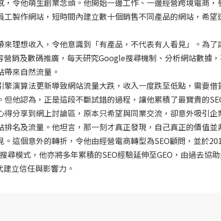
感，令他萌生創業念頭。他開始一邊工作、一邊經營跨境電商，
員工製作網站，短時間內建立數十個銷售不同產品的網站，希望
帶來理想收入，令他意識到「有產品，不代表有人看見」。為了
容營銷及數碼推廣，每天研究Google搜尋機制、分析網站數據
站帶來自然流量。
引擎演算法更新導致網站流量大跌，收入一度跌至低點，需要借
。但他認為，正是這段不斷試錯的過程，讓他累積了最寶貴的SE
心得分享到網上討論區，原本只希望與同業交流，卻意外吸引企
站排名及流量。他坦言，那一刻才真正發現，自己真正的價值並
。這個意外的轉折，令他由經營電商轉型為SEO顧問，並於201
著AI改變搜尋模式，他亦將多年累積的SEO經驗延伸至GEO，由過去協
代建立信任與影響力。