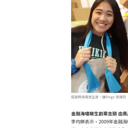
經營跨境電商生意，讓Ringo 意識
金融海嘯萌生創業念頭 由
李均樂表示，2009年金