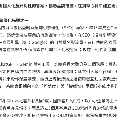
供更個人化及針對性的答案，協助品牌推廣，在買家心目中建立更
引擎優化先樞之一
名的資深數碼營銷與搜尋引擎優化（SEO）專家，2013年成立Owli
人公司」逐步發展成專業的行銷團隊。他提及，在SEO（搜尋引擎優化
搜尋引擎（如：Google）的自然排名與流量，昔日傳統的搜
者會點擊 3~5 個網頁自行尋找、比較答案；現在，他們更傾向直
atGPT、Gemini等AI工具，訓練過程大致分為三個階段：首
例如付費購買主流雜誌、報紙等媒體資料；其次引入政府官網、
資訊來源作深度訓練；最後上線後持續透過使用者互動回饋改進
具後，系統會根據內容的「可信度」與「權威性」兩個核心維度進
。
EO相關，本地客戶佔8至9成，國際客戶約1成，以中小企業為主
業客戶亦見增多，而且過去3個月客戶對GEO營銷內容的諮詢量
發GEO業務，相信企業採用GEO比例會增加，聚焦進軍內地及