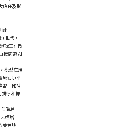
大信任及影
sh
) 世代，
尋邏輯正在改
接閱讀 AI
先，模型在推
醫療健康平
學習。他補
行排序和抓
。但隨着
也大幅增
歐美等地