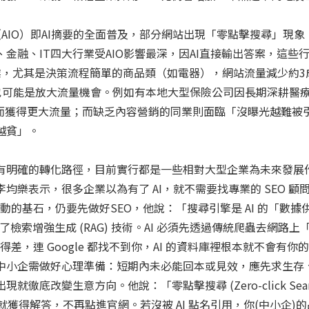
rviews（AIO）即AI摘要的全面普及，部分網站出現「零點擊搜尋」現
金融、IT四大行業受AIO影響最深，因AI直接輸出答案，這些
業，尤其是決策流程簡單的商品類（如電器），網站流量減少約3
及也可能是放大流量機會。例如有本地大型保險公司因長期深耕醫
反而獲得更大流量；而缺乏內容營銷的同業則面臨「沒曝光越難被
越貧」。
未有明確的轉化路徑，目前實行都是一些相對大型企業為未來發展
李均樂表示，很多企業以為有了 AI，就不需要找專業的 SEO 顧
撼動的基石，仍要先做好SEO，他說：「搜尋引擎是 AI 的「數據
用了檢索增強生成 (RAG) 技術。AI 必須先透過傳統爬蟲去網路上
做得差，連 Google 都找不到你，AI 的資料庫裡根本就不會有你
的中小企需做好心理準備：短期內未必能回本或見效，應先求生存
徹底改變生意方向。他說：「零點擊搜尋 (Zero-click Searc
就獲得解答，不再點進官網。若沒被 AI 點名引用，你(中小企)