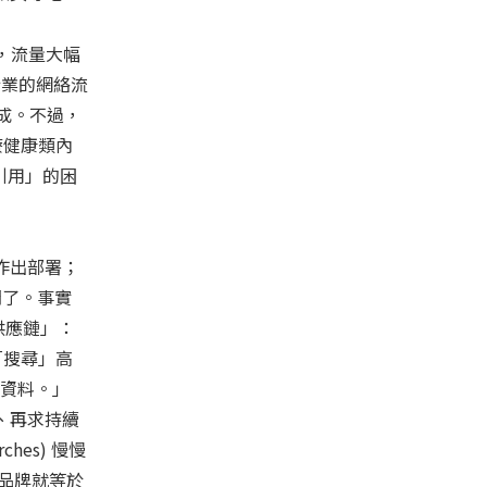
象，流量大幅
行業的網絡流
成。不過，
療健康類內
引用」的困
作出部署；
問了。事實
供應鏈」：
「搜尋」高
的資料。」
、再求持續
hes) 慢慢
的品牌就等於