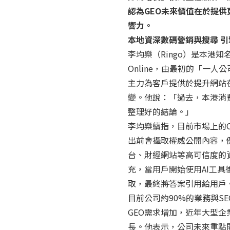
認為GEO未來價值在於提
響力。
本地資深數碼營銷與搜尋 
李均樂（Ringo）是本港知
Online，由最初的「一
主力為客戶提供於提升網站在
變。他說：「過去，本港消費
整理好的結論。」
李均樂續指，目前市場上的Ch
出前會攝取權威公開內容，
台、財經網站等高可信度的
充，當用戶開始使用AI工
取，最終將答案引用給用戶
目前公司約90%的業務與S
GEO需求增加，近年大型企
長。他表示，公司未來重點開