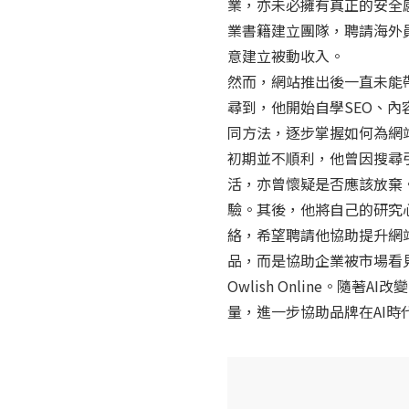
業，亦未必擁有真正的安全
業書籍建立團隊，聘請海外
意建立被動收入。
然而，網站推出後一直未能
尋到，他開始自學SEO、內
同方法，逐步掌握如何為網
初期並不順利，他曾因搜尋
活，亦曾懷疑是否應該放棄
驗。其後，他將自己的研究
絡，希望聘請他協助提升網
品，而是協助企業被市場看見
Owlish Online。隨
量，進一步協助品牌在AI時