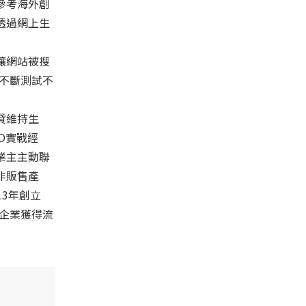
參考海外創
透過網上生
讓網站被搜
，不斷測試不
貸維持生
O實戰經
業主主動聯
非販售產
3年創立
助企業獲得流