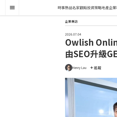
時事熱話
名家觀點
投資策略
地產
企業
企業專訪
2026.07.04
Owlish O
由SEO升級G
追蹤
Henry Lau