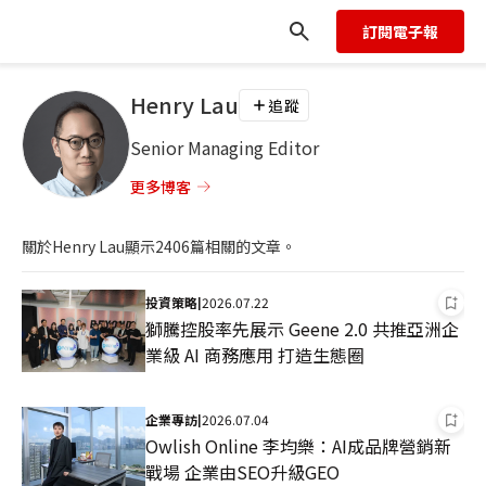
訂閱電子報
Henry Lau
追蹤
Senior Managing Editor
更多博客
關於
Henry Lau
顯示
2406
篇相關的文章。
投資策略
2026.07.22
|
獅騰控股率先展示 Geene 2.0 共推亞洲企
業級 AI 商務應用 打造生態圈
企業專訪
2026.07.04
|
Owlish Online 李均樂：AI成品牌營銷新
戰場 企業由SEO升級GEO