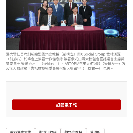
浸大暫任首席創新總監劉樂庭教授（前排左）與X Social Group 裁林漢源
（前排右）於峰會上簽署合作備忘錄 簽署儀式由浸大校董會暨諮議會主席黃
英豪博士 後後排左二 （後排右二）、ARTOPIA召集人何佩玲（後排左一）及
及無人機起飛可靠指數技術委員會召集人楊鎮宇（（排右一） 見證。
訂閱電子報
香港浸會大學
衞炳江教授
劉樂庭教授
葛珮帆