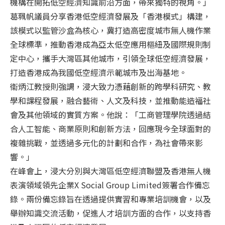
機構在開拓低空經濟知識前沿方面，帶來獨特的視角。」
葛珮帆議員分享香港低空經濟發展及「香港模式」構建，
該模式以監管沙盒為核心，冀打造高密度城市無人機作業
全球標準，推動香港成為亞太低空應用樞紐及國際規則制
定中心，攜手大灣區其他城市，引領全球低空經濟發展，
打造香港成為我國低空經濟示範城市及出海基地。
衞炳江教授則強調，浸大致力憑藉創新的跨學科研究、教
學和課程發展，融合藝術、人文及科技，並推動能造福社
會及其他領域的實質方案。他說：「工商管理學院透過結
合人工智能、商業原則和創新方法，回應現今全球面對的
複雜挑戰，並透過多元化的計劃和合作，為社會帶來影
響。」
在峰會上，浸大分別與大灣區低空經濟聯盟及香港無人機
表演領域領先企業X Social Group Limited簽署合作備忘
錄。兩份備忘錄旨在透過提供實習和專業培訓機會，以及
舉辦知識交流活動，促進人才培訓方面的合作，以支持香