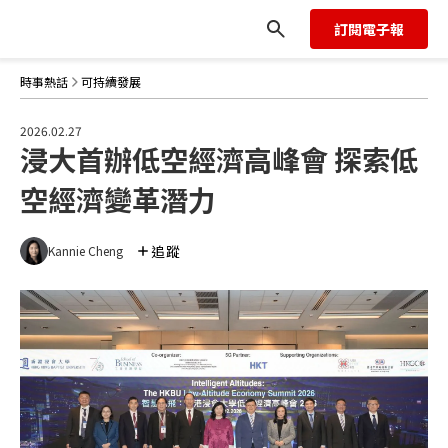
訂閱電子報
時事熱話
可持續發展
2026.02.27
浸大首辦低空經濟高峰會 探索低
空經濟變革潛力
追蹤
Kannie Cheng