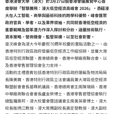
香港浸會大學（浸大）於2月27日假香港會議展覽中心首
度舉辦「智慧騰飛：浸大低空經濟高峰會 2026」。憑藉浸
大在人工智能、商學與藝術科技的跨學科優勢，峰會匯聚
政府官員、學者，以及業界領袖，共同就香港低空經濟的
重要範疇及變革潛力作深入探討和分析，涵蓋技術執行、
資本策略、營商機會、監管架構，以至社會影響。
是次峰會為浸大今年慶祝70周年校慶的重點活動之一，由
香港特別行政區政府發展低空經濟工作組協辦，並獲大灣
區低空經濟聯盟、香港總商會、香港中華廠商聯合會，以
及香港零售管理協會全力支持。
活動的主禮嘉賓包括香港特別行政區政府運輸及物流局局
長陳美寶、香港特別行政區立法會議員兼大灣區低空經濟
聯盟創會會長葛珮帆議員、香港總商會主席陳瑞娟、香港
中華廠商聯合會會長盧金榮博士、香港零售管理協會執行
總監羅振邦、浸大校董會暨諮議會主席黃英豪博士、浸大
校長衞炳江教授、浸大常務副校長黃定發教授、浸大副校