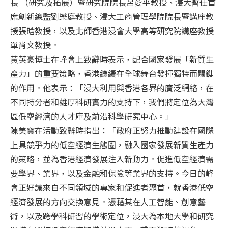
長 （研究及拓展）暨研究院院長呂愛平教授、浸大暫任首
席創新總監劉樂庭教授、浸大工商管理學院院長暨講座教
授張晗教授，以及北師香港浸會大學高等研究院講座教授
單肖文教授。
黃英豪博士在峰會上致辭時表示，配合國家發展「新質生
產力」的重要策略，香港繼續在全球舞台發揮獨特而關鍵
的作用。他表示：「浸大利用與香港各界的廣泛網絡，在
不同持分者和雄厚科研實力的支持下，我們將定位為大灣
區低空經濟的人才庫及前沿科學研究中心。」
陳美寶在活動致辭時指出：「政府正努力推動建設在國際
上具競爭力的低空經濟生態圈，融入國家發展新質生產力
的策略，並為香港經濟發展注入新動力。促進低空經濟需
要學界、業界，以及金融和保險等業界的支持。今日的峰
會正好讓來自不同領域的專家和促進者聚首，就香港低空
經濟發展的方向交換意見。憑藉其在人工智能、創意藝
術，以及跨學科研習的學術定位，浸大為本地大學和研究