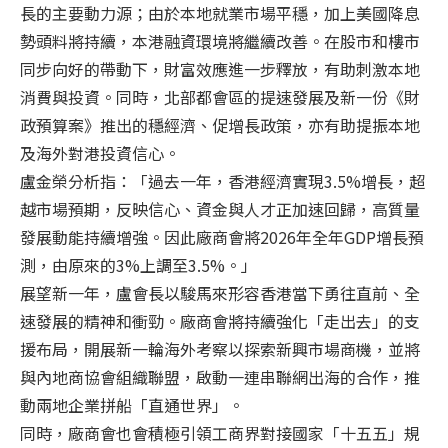
長的主要動力源；由於本地就業市場平穩，加上美國降息
勢頭料將持續，本港融資環境將繼續改善。在股市和樓市
同步向好的帶動下，財富效應進一步釋放，有助刺激本地
消費與投資。同時，北部都會區的提速發展及新一份《財
政預算案》推出的穩經濟、促增長政策，亦有助提振本地
及海外對港投資信心。
盧金榮分析指：「過去一年，香港經濟實現3.5%增長，超
越市場預期，反映信心、資金與人才正加速回歸，高質量
發展動能持續增強。因此廠商會將2026年全年GDP增長預
測，由原來的3%上調至3.5%。」
展望新一年，盧會長以駿馬來形容香港當下勇往直前、全
速發展的精神和衝勁。廠商會將持續強化「走出去」的支
援布局，開展新一輪海外考察以探索新興市場商機，並將
與內地商協會組織聯盟，啟動一連串聯網出海的合作，推
動兩地企業拼船「直通世界」。
同時，廠商會也會積極引領工商界對接國家「十五五」規