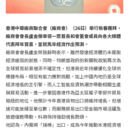
香港中華廠商聯合會（廠商會）（26日）舉行新春團拜，
廠商會會長盧金榮率領一眾首長和會董會成員向各大媒體
代表拜年賀喜，並就馬年經濟作出預測。
廠商會會長盧金榮致辭時表示，雖然發達經濟體仍未擺脫
經濟疲弱的狀態，同時，特朗普政府的新關稅政策再次為
全球貿易前景增添不確定性，但港商近年持續優化全球供
應鏈布局，相信有能力應對挑戰。加上中國內地仍是全球
經濟增長的主引擎，而人工智能投資熱潮亦帶動相關生產
與貿易活動，進一步鞏固香港作為亞太區電子零部件貿易
樞紐的地位。他預計今年香港貨物出口將維持增長，但增
速可能放緩至單位數；而服務貿易出口受金融市場活躍及
旅遊復甦帶動，料將保持強勁增長勢頭。
他認為，內需將「接棒」出口，成為今年推動本港經濟增