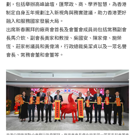
劃，包括舉辦高峰論壇，匯聚政、商、學界智慧，為香港
制定自身五年規劃注入新視角與務實建議，助力香港更好
融入和服務國家發展大局。
出席新春團拜的廠商會首長及會董會成員尚包括常務副會
長馬介欽、副會長黃家和教授、吳國安、陳家偉、施榮
恆、莊家彬議員和黃偉鴻，行政總裁吳潔貞以及一眾名譽
會長、常務會董和會董等。
香港中華廠商聯合會舉行新春團拜，廠商會會長盧金榮率領一眾首長和會董會