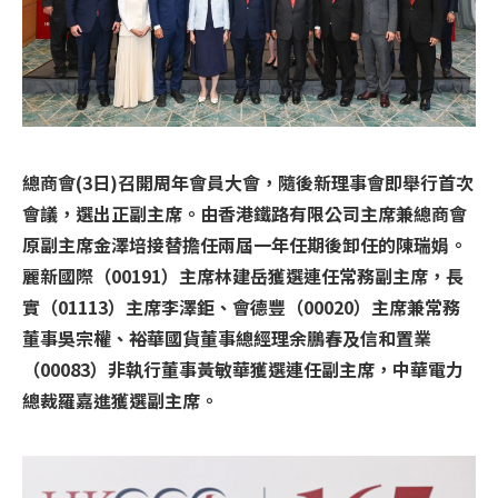
總商會(3日)召開周年會員大會，隨後新理事會即舉行首次
會議，選出正副主席。由香港鐵路有限公司主席兼總商會
原副主席金澤培接替擔任兩屆一年任期後卸任的陳瑞娟。
麗新國際（00191）主席林建岳獲選連任常務副主席，長
實（01113）主席李澤鉅、會德豐（00020）主席兼常務
董事吳宗權、裕華國貨董事總經理余鵬春及信和置業
（00083）非執行董事黃敏華獲選連任副主席，中華電力
總裁羅嘉進獲選副主席。