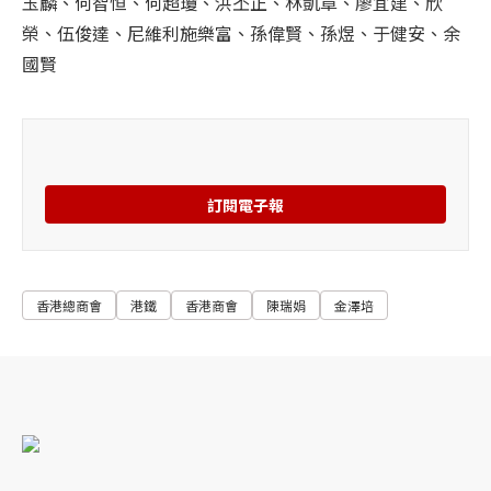
玉麟、何智恒、何超瓊、洪丕正、林凱章、廖宜建、欣
榮、伍俊達、尼維利施樂富、孫偉賢、孫煜、于健安、余
國賢
訂閱電子報
香港總商會
港鐵
香港商會
陳瑞娟
金澤培