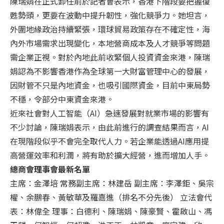
陳瑞娟在正式卸任前於記者會表示，香港下階段要把握復
甦勢頭，更要在波動中提升韌性，強化競爭力。她坦言，
外圍地緣政治持續緊張，環球貿易政策存在不確定性，海
內外市場需求出現變化，本地營商成本及人才競爭等問題
需企業正視。對於內地此前收緊個人投資資金來港，陳瑞
娟認為不影響香港作為全球第一大財富管理中心的發展，
因財管不只是內地資金，也吸引國際資金，目前中東局勢
不穩，令部分中東資金來港。
近來社會對人工智能（AI）急速發展對就業市場的影響有
不少討論，陳瑞娟表示，由此前進行的調查結果而言，AI
在現階段似乎不會完全取代人力。若企業能透過AI應用提
高營運效率和利潤，將有助於擴大經營，進而增加人手。
總商會理事會最新名單
主席：金澤培 常務副主席：林建岳 副主席：李澤鉅、吳宗
權、余鵬春、黃敏華及羅嘉進（排名不分先後） 立法會代
表：林偉全 理事：白德利、陳瑞娟、陳豪賢、霍啟山、馮