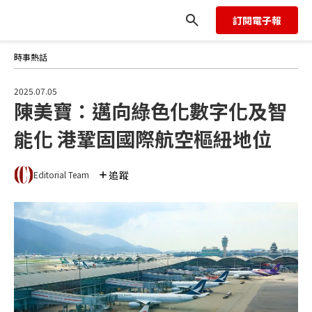
地位
訂閱電子報
時事熱話
2025.07.05
陳美寶：邁向綠色化數字化及智
能化 港鞏固國際航空樞紐地位
追蹤
Editorial Team