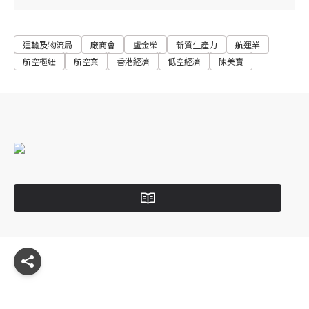
運輸及物流局
廠商會
盧金榮
新質生產力
航運業
航空樞紐
航空業
香港經濟
低空經濟
陳美寶