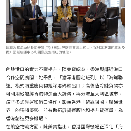
運輸及物流局局長陳美寶(中)(3日)出席廠商會網上節目，探討本港如何鞏固及
提升國際航運中心和國際航空樞紐的地位。
內地港口的實力不斷提升，陳美寶認為，香港與鄰近港口
合作空間廣闊。她舉例，「渝深港圖定班列」以「海鐵聯
運」模式將重慶貨物經深港碼頭出口；高價值冷鏈貨物亦
可利用駁船經香港轉運至大鏟灣，再分流至大灣區城市。
這些多式聯運和港口協作，彰顯香港「背靠祖國、聯通世
界」的獨特優勢，並有助拓展貨運腹地和提升貨運量，為
香港創造更多機遇。
在航空物流方面，陳美寶指出，香港國際機場正深化「海