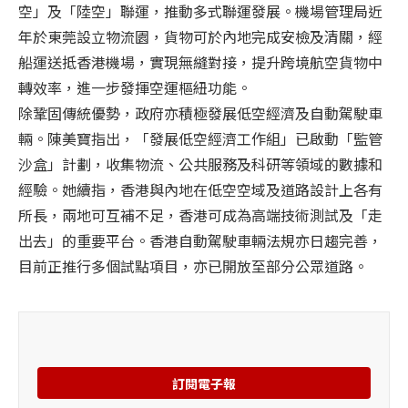
空」及「陸空」聯運，推動多式聯運發展。機場管理局近
年於東莞設立物流園，貨物可於內地完成安檢及清關，經
船運送抵香港機場，實現無縫對接，提升跨境航空貨物中
轉效率，進一步發揮空運樞紐功能。
除鞏固傳統優勢，政府亦積極發展低空經濟及自動駕駛車
輛。陳美寶指出，「發展低空經濟工作組」已啟動「監管
沙盒」計劃，收集物流、公共服務及科研等領域的數據和
經驗。她續指，香港與內地在低空空域及道路設計上各有
所長，兩地可互補不足，香港可成為高端技術測試及「走
出去」的重要平台。香港自動駕駛車輛法規亦日趨完善，
目前正推行多個試點項目，亦已開放至部分公眾道路。
訂閱電子報