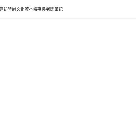
專訪
時尚文化
資本盛事
吳老闆筆記