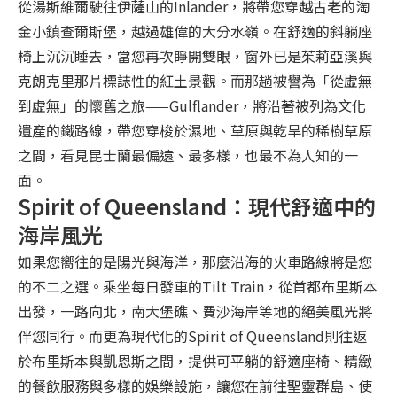
從湯斯維爾駛往伊薩山的Inlander，將帶您穿越古老的淘
金小鎮查爾斯堡，越過雄偉的大分水嶺。在舒適的斜躺座
椅上沉沉睡去，當您再次睜開雙眼，窗外已是茱莉亞溪與
克朗克里那片標誌性的紅土景觀。而那趟被譽為「從虛無
到虛無」的懷舊之旅——Gulflander，將沿著被列為文化
遺產的鐵路線，帶您穿梭於濕地、草原與乾旱的稀樹草原
之間，看見昆士蘭最偏遠、最多樣，也最不為人知的一
面。
Spirit of Queensland：現代舒適中的
海岸風光
如果您嚮往的是陽光與海洋，那麼沿海的火車路線將是您
的不二之選。乘坐每日發車的Tilt Train，從首都布里斯本
出發，一路向北，南大堡礁、費沙海岸等地的絕美風光將
伴您同行。而更為現代化的Spirit of Queensland則往返
於布里斯本與凱恩斯之間，提供可平躺的舒適座椅、精緻
的餐飲服務與多樣的娛樂設施，讓您在前往聖靈群島、使