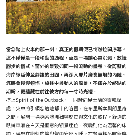
當您踏上火車的那一刻，真正的假期便已悄然拉開序幕。
這不僅僅是一段移動的過程，更是一場讓心靈沉澱、放慢
腳步的儀式。窗外的景致如同一幅流動的畫卷，從蔚藍的
海岸線延伸至靜謐的田園，再深入那片廣袤無垠的內陸。
您將會慢慢領悟，旅途中最動人的風景，不僅在於終點的
期盼，更蘊藏在前往彼方的每一寸時光裡。
搭上Spirit of the Outback，一同駛向昆士蘭的靈魂深
處。火車將引領您遠離都市的喧囂，在布里斯本與朗里奇
之間，展開一場探索澳洲獨特歷史與文化的旅程。舒適的
臥鋪車廂在白天是愜意的觀景座位，夜晚則化為溫馨的床
鋪，伴您在鐵軌的搖曳聲中安然入睡。在餐車裡品嚐新鮮