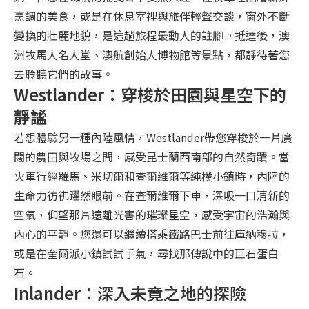
烹調的美食，或是在休息室裡與旅伴輕聲交談，窗外不斷
變換的壯麗地貌，是這趟旅程最動人的註腳。抵達後，澳
洲牧馬人名人堂、澳航創始人博物館等景點，都靜待著您
去聆聽它們的故事。
Westlander：穿梭於田園與星空下的
靜謐
若想體驗另一種內陸風情，Westlander帶您穿梭於一片廣
闊的農田與牧場之間，感受昆士蘭西南部的自然奇蹟。當
火車行經羅馬、米切爾和查爾維爾等純樸小鎮時，內陸的
生命力彷彿躍然眼前。在查爾維爾下車，深吸一口清新的
空氣，仰望那片遠離光害的璀璨星空，感受宇宙的浩瀚與
內心的平靜。您還可以繼續搭乘鐵路巴士前往庫納穆拉，
或是在奎爾派小鎮試試手氣，尋找那傳說中的巨石蛋白
石。
Inlander：深入未竟之地的探險