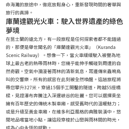
命海灘的旅途中，徹底放鬆身心，重新發現時間的奢華與
旅行的真諦。
庫蘭達觀光火車：駛入世界遺產的綠色
夢境
在昆士蘭的遠北方，有一段旅程是任何探索者都不能錯過
的，那便是舉世聞名的「庫蘭達觀光火車」（Kuranda
Scenic Railway）。想像一下，當火車緩緩駛入被譽為地
球上最古老的熱帶雨林時，您幾乎能伸手觸碰到周遭的自
然奇觀。空氣中瀰漫著雨林的清新氣息，耳邊傳來蟲鳴鳥
叫的交響樂，所有的感官在此刻被全然喚醒。這趟旅程將
帶您攀升327米，穿過15個手工開鑿的隧道，跨越55座橋
樑，見證瀑布奔騰注入深邃峽谷的壯麗。您可以選擇乘坐
擁有百年歷史的傳統木製車廂，感受舊時代的溫暖魅力；
或是升級至黃金車廂，在維多利亞風格的典雅裝潢中，悠
閒地品嚐當地小點，讓這段穿梭於山巒與雨林間的時光，
成為心中永恆的感動。