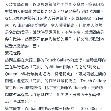
人裝置藝術展，逐漸與建築師的工作同步發展，筆者因為
對這個人的藝術才華份外好奇，於是又進行了數次訪問。
從CL3思聯建築設計創辦人兼建築師、裝置藝術家，到畫
家，William的身份轉變，令人嘖嘖稱奇，但他本人依然
是名謙謙君子，說話時語調溫和，不徐不疾，話語間總是
帶有微笑，然而觀看他色彩繽紛的畫作，卻又可以強烈地
感受其激情的一面。
繁花世界
訪問主要在大館二樓的Touch Gallery內進行，當時畫廊內
正在舉行名為「花影」的William個展，而之前5月間在H
Queen’s舉行展覽則名為「柳暗花明」，可見兩者之間的
關連，但這次「花影」的作品以繁花為主。Touch Gallery
東主Enders非常熱情，除了幫忙聯繫William外，更於訪
問前夕專程為我介紹其作品。他笑道，展覽內十多幅作
品，全都賣出了。
這次展覽，William的作品分成三個尺寸——30 x 40cm、