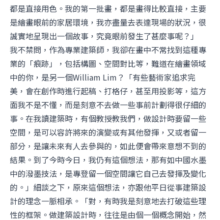
都是直接用色。我的第一批畫，都是畫得比較直接，主要
是繪畫眼前的家居環境，我亦盡量去表達現場的狀況，很
誠實地呈現出一個故事，究竟眼前發生了甚麼事呢？」
我不禁問，作為專業建築師，我卻在畫中不常找到這種專
業的「痕跡」，包括構圖、空間對比等，難道在繪畫領域
中的你，是另一個William Lim？「有些藝術家追求完
美，會在創作時進行起稿、打格仔，甚至用投影等，這方
面我不是不懂，而是刻意不去做一些事前計劃得很仔細的
事。在我讀建築時，有個教授教我們，做設計時要留一些
空間，是可以容許將來的演變或有其他發揮，又或者留一
部分，是讓未來有人去參與的，如此便會帶來意想不到的
結果。到了今時今日，我仍有這個想法，那有如中國水墨
中的潑墨技法，是專登留一個空間讓它自己去發揮及變化
的。」細談之下，原來這個想法，亦跟他平日從事建築設
計的理念一脈相承。「對，有時我是刻意地去打破這些理
性的框架。做建築設計時，往往是由個一個概念開始，然