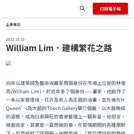
訂閱電子報
企業專訪
2022.10.10
William Lim．建構繁花之路
向來以建築師及藝術收藏家兩個身份在市場上立足的林偉
而(William Lim)，於近年多了個身份——畫家，他創作了
一系以家居環境、花卉及家人為主題的油畫，並先後在H
Queen’s及大館的Touch Gallery舉行個展，以大器晚成
的姿態，成為日漸興旺的香港藝壇上一顆新星。他坦言，
做藝術家，其實是一直想做的事，在疫情期間的各種限制
下，反而成就了這個夢。他微笑道：「我珍惜目前的藝術