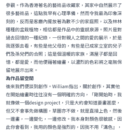
參觀。作為香港著名的藝術品收藏家，其家中自然展示了
很多藝術品，這點我早有心理準備，然而令我最為印象深
刻的，反而是客廳內擺放著為數不少的家庭照，以及林林
種種的盆栽植物，相信都是作品中的靈感泉源。照片是對
過去回憶的一種紀錄，一份對親人之間的愛的展示，於是
我逐張去看，有些是他父母的，有些是已成家立室的兒子
們及孫兒們的合照；這是個溫暖的家族，滿屋子都是回
憶，都是愛，而他便藉著繪畫，以濃烈的色彩將之毫無保
留地展示出來。
為作品留空間
後來我們便談到創作。William指出，關於創作，其實他
在開始繪畫時往往沒有一個明確的方向，「剛開始時，我
就像做一個design project，只是大約會知道要畫甚麼，
但又不會事先做構圖，草圖亦不做，就是直接上色，然後
一邊畫，一邊變化，一邊修改。我本身對顏色很敏感，因
此你會看到，我用的顏色是強烈的，因我不用『溝色』，