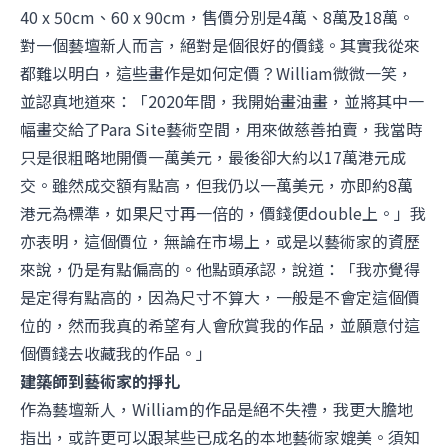
40 x 50cm、60 x 90cm，售價分別是4萬、8萬及18萬。
對一個藝壇新人而言，絕對是個很好的價錢。其實我從來
都難以明白，這些畫作是如何定價？William微微一笑，
並認真地道來：「2020年間，我開始畫油畫，並將其中一
幅畫交給了Para Site藝術空間，用來做慈善拍賣，我當時
只是很粗略地開價一萬美元，最後卻大約以17萬港元成
交。雖然成交額有點高，但我仍以一萬美元，亦即約8萬
港元為標準，如果尺寸再一倍的，價錢便double上。」我
亦表明，這個價位，無論在市場上，或是以藝術家的資歷
來說，仍是有點偏高的。他點頭承認，說道：「我亦覺得
是定得有點高的，因為尺寸不算大，一般是不會定這個價
位的，然而我真的希望有人會欣賞我的作品，並願意付這
個價錢去收藏我的作品。」
建築師到藝術家的掙扎
作為藝壇新人，William的作品是絕不失禮，我更大膽地
指出，或許更可以跟某些已成名的本地藝術家媲美。須知