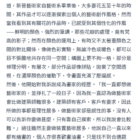
道，新晉藝術家自藝術系畢業後，大多要花五至十年的時
間，其作品才可以逐漸摸索出個人的藝術創作風格，然而
當我看到其有關花的作品時，已感受到其個性化的作風
——鮮明的顏色、強烈的筆調，那些花瓣的處理，竟有梵
高的影子；然而在顏色的運用上，有時又不太著重顏色之
間的對比關係，像做色彩實驗，無論冷色或暖色，都可以
目不張膽地共存在同一空間；構圖上更不拘一格，部分是
條理分明，有層次，部分作品卻像拼貼，拋棄了空間透
視，在濃厚顏色的催動下，令畫面充滿了壓逼感。
然後，他開始對我訴說成為畫家的經歷。「我一直都想做
藝術家的，並掙扎了一段日子，因為我一直認為做藝術家
會比做建築師難很多。建築師有客戶，客戶有要求，因此
所做的事都是理性居多，做藝術家卻是感性的事，沒有人
可以告訴你要做甚麼，只有靠自己摸索，所以我說會比較
難。」過往雖然主要做裝置藝術居多，他說自己一直以來
都有繪畫的，個人亦很喜歡畫油畫，只是找不到合適題