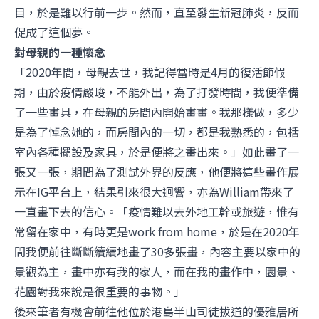
目，於是難以行前一步。然而，直至發生新冠肺炎，反而
促成了這個夢。
對母親的一種懷念
「2020年間，母親去世，我記得當時是4月的復活節假
期，由於疫情嚴峻，不能外出，為了打發時間，我便準備
了一些畫具，在母親的房間內開始畫畫。我那樣做，多少
是為了悼念她的，而房間內的一切，都是我熟悉的，包括
室內各種擺設及家具，於是便將之畫出來。」如此畫了一
張又一張，期間為了測試外界的反應，他便將這些畫作展
示在IG平台上，結果引來很大迥響，亦為William帶來了
一直畫下去的信心。「疫情難以去外地工幹或旅遊，惟有
常留在家中，有時更是work from home，於是在2020年
間我便前往斷斷續續地畫了30多張畫，內容主要以家中的
景觀為主，畫中亦有我的家人，而在我的畫作中，園景、
花園對我來說是很重要的事物。」
後來筆者有機會前往他位於港島半山司徒拔道的優雅居所