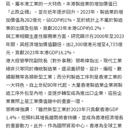
區，屬本港工業的一大特色。本港製造業的增加價值已
「止跌企穩」，並在近年逐步回升。2023年，製造業的增
加價值為282億元，佔GDP約1%。至於統計上不屬於製造
業的出版及包裝，貢獻2023年本港GDP約0.2%。
與工業相關生產性服務業方面，研究顯示在2000年至2023
年間，其經濟增加價值翻倍，由2,300億港元增至4,735億
元，貢獻2023年本港GDP16.2%。
港大經管學院副院長（對外事務）鄧希煒指出，現代工業
絕非只等同於傳統製造業，還涵蓋研發、設計、編程、數
據服務等各類新型工業；而分判製造工序則是香港工業的
一大特色。自上世紀80年代起，大量香港製造業企業將製
造工序外包至內地，並逐步轉型成為進出口企業，這些企
業實際上是工業價值鏈中的重要一環。
鄧希煒強調：「雖然新型工業於2023年只貢獻香港GDP
1.4%，但預料其增長趨勢將會持續，並成為香港經濟增長
的重要動力。此外，作為國際貿易中心，香港為全球工業