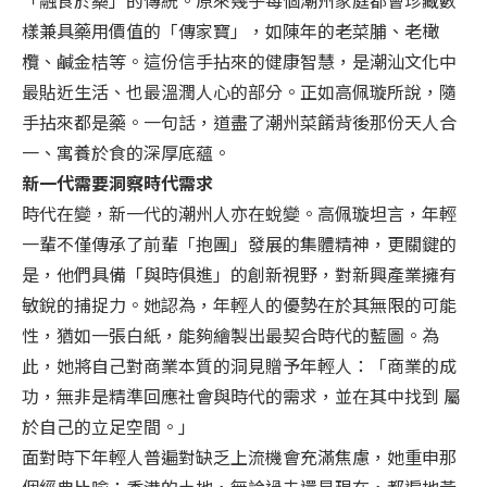
樣兼具藥用價值的「傳家寶」，如陳年的老菜脯、老橄
欖、鹹金桔等。這份信手拈來的健康智慧，是潮汕文化中
最貼近生活、也最溫潤人心的部分。正如高佩璇所說，隨
手拈來都是藥。一句話，道盡了潮州菜餚背後那份天人合
一、寓養於食的深厚底蘊。
新一代需要洞察時代需求
時代在變，新一代的潮州人亦在蛻變。高佩璇坦言，年輕
一輩不僅傳承了前輩「抱團」發展的集體精神，更關鍵的
是，他們具備「與時俱進」的創新視野，對新興產業擁有
敏銳的捕捉力。她認為，年輕人的優勢在於其無限的可能
性，猶如一張白紙，能夠繪製出最契合時代的藍圖。為
此，她將自己對商業本質的洞見贈予年輕人：「商業的成
功，無非是精準回應社會與時代的需求，並在其中找到 屬
於自己的立足空間。」
面對時下年輕人普遍對缺乏上流機會充滿焦慮，她重申那
個經典比喻：香港的土地，無論過去還是現在，都遍地黃