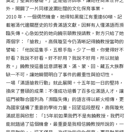
外，開闢了一片同樣波瀾壯闊的文化保育事業。
2010 年，一個偶然機會，她得知黑龍江有重達60噸、記
載著清代邊關歷史的珍貴滿語文獻，因鮮有人懂滿語而瀕
臨失傳。心急如焚的她向饒宗頤教授請教，對方只給了她
兩個字：「搶救」。高佩璇至今仍清晰記得饒教授當時的
譬喻：「他說這隻手，五根手指，少了一根，你覺得好不
好看？我說不好看。好不好用？我說不好用，所以就搶
救。」饒教授這番話意謂著漢、滿、蒙、回、藏五大族群
缺一不可，讓她瞬間明白了事件的嚴重性與迫切性。
一場「滿語搶救行動」就此展開。十五年如一日的堅持，
換來了豐碩的成果：不僅成功培養了百多位滿語人才，讓
這門被聯合國列為「瀕臨失傳」的語言得以薪火相傳，更
為國家儲備了重要的學術力量。回望這段歷程，高佩璇充
滿感恩與欣慰：「15年前如果我們不是有饒教授，我們可
能就錯過了這個機會，最重要是我相信饒教授所說的，一
定是對的。」這不僅是一次成功的文化保育，更是對恩師