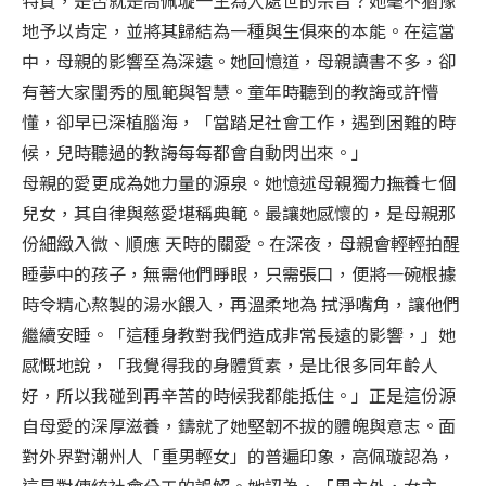
地予以肯定，並將其歸結為一種與生俱來的本能。在這當
中，母親的影響至為深遠。她回憶道，母親讀書不多，卻
有著大家閨秀的風範與智慧。童年時聽到的教誨或許懵
懂，卻早已深植腦海，「當踏足社會工作，遇到困難的時
候，兒時聽過的教誨每每都會自動閃出來。」
母親的愛更成為她力量的源泉。她憶述母親獨力撫養七個
兒女，其自律與慈愛堪稱典範。最讓她感懷的，是母親那
份細緻入微、順應 天時的關愛。在深夜，母親會輕輕拍醒
睡夢中的孩子，無需他們睜眼，只需張口，便將一碗根據
時令精心熬製的湯水餵入，再溫柔地為 拭淨嘴角，讓他們
繼續安睡。「這種身教對我們造成非常長遠的影響，」她
感慨地說，「我覺得我的身體質素，是比很多同年齡人
好，所以我碰到再辛苦的時候我都能抵住。」正是這份源
自母愛的深厚滋養，鑄就了她堅韌不拔的體魄與意志。面
對外界對潮州人「重男輕女」的普遍印象，高佩璇認為，
這是對傳統社會分工的誤解。她認為，「男主外，女主