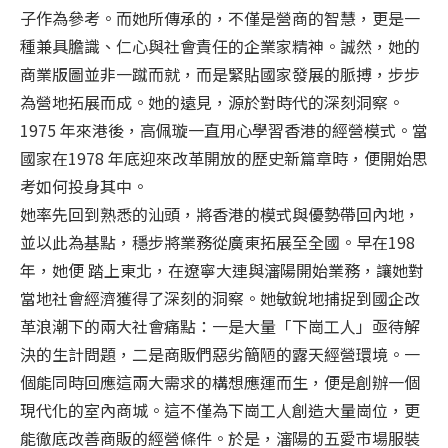
子作為參考。而她所傳承的，不僅是營商的智慧，更是一
種兼具膽識、仁心與社會責任的企業家精神。誠然，她的
商業版圖並非一蹴而就，而是緊貼國家發展的脈搏，步步
為營地拓展而成。她的遠見，源於對時代的深刻洞察。
1975 年來港後，高佩璇一直用心學習香港的經營模式。當
國家在1978 年底迎來改革開放的歷史新篇章時，便開始思
考如何投身其中。
她率先回到熟悉的汕頭，將香港的模式與優勢帶回內地，
並以此為基點，穩步將業務從廣東拓展至全國。早在198
年，她便 踏上東北，在遼寧大連與瀋陽開始業務，讓她對
當地社會經濟獲得了深刻的洞察。她敏銳地捕捉到國企改
革浪潮下的兩大社會痛點：一是大量「下崗工人」亟待解
決的生計問題，二是商販們惡劣簡陋的露天經營環境。一
個能同時回應這兩大需求的構想應運而生，便是創辦一個
現代化的室內商城。這不僅為下崗工人創造大量崗位，更
能徹底改善商販的經營條件。於是，瀋陽的五愛市場服裝