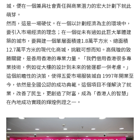
城，便在一個兼具社會責任與商業潛力的宏大計劃下就此
萌芽。
然而，這是一場硬仗。在一個以計劃經濟為主的環境中，
要引入市場經濟的理念；在一個從未有過如此巨大單體建
築的城市，要興建一個單層面積達1.8萬平方米、總面積
12.7萬平方米的現代化商城，挑戰可想而知。高佩璇的致
勝關鍵，是善用香港的專業力量。「我們借用香港很多專
業技術，例如從大樓的設計到未來的營運都一併考慮。」
這個前瞻性的決策，使得五愛市場服裝城自 1997年開業至
今，依然是全國公認的成功典範。這個項目不僅解決了就
業，改善了民生，更創造了財富，成為「香港人的智慧」
在內地成功實踐的輝煌例證之一。