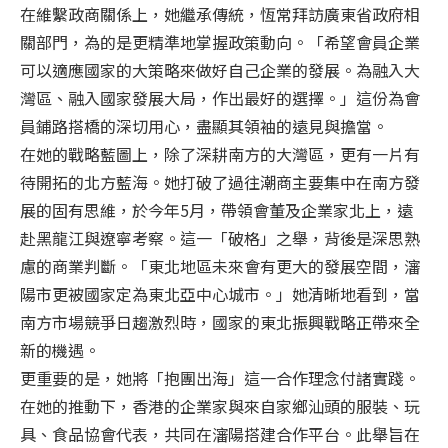
在維繫政商關係上，她繼承傳統，恆常拜訪廣東省政府相
關部門，為的是更精準地掌握政策動向。「希望會員企業
可以適應國家的大策略來做好自己企業的發展。為融入大
灣區、融入國家發展大局，作出最好的選擇。」這份為會
員鋪路搭橋的深切用心，盡顯其領袖的遠見與擔當。
在她的戰略藍圖上，除了深耕南方的大灣區，更有一片有
待開拓的北方藍海。她打破了過往潮商主要集中在南方發
展的固有思維，於今年5月，帶領會董及企業家北上，遠
赴黑龍江與遼寧考察。這一「破格」之舉，背後是深思熟
慮的商業判斷。「東北地區未來會有更大的發展空間，瀋
陽市更被國家定為東北亞中心城市。」她清晰地看到，當
南方市場競爭日趨激烈時，國家的東北振興戰略正帶來全
新的機遇。
更重要的是，她將「抱團出海」這一合作理念付諸實踐。
在她的推動下，香港的企業家與來自家鄉汕頭的服裝、玩
具、食品協會代表，共同在瀋陽搭建合作平台。此舉旨在