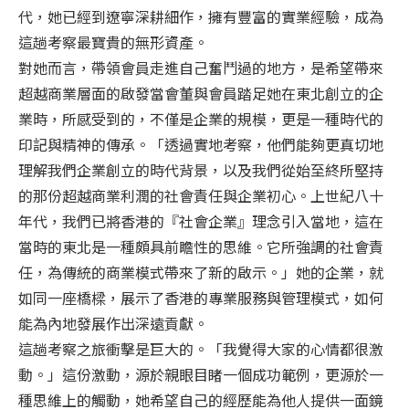
代，她已經到遼寧深耕細作，擁有豐富的實業經驗，成為
這趟考察最寶貴的無形資產。
對她而言，帶領會員走進自己奮鬥過的地方，是希望帶來
超越商業層面的啟發當會董與會員踏足她在東北創立的企
業時，所感受到的，不僅是企業的規模，更是一種時代的
印記與精神的傳承。「透過實地考察，他們能夠更真切地
理解我們企業創立的時代背景，以及我們從始至終所堅持
的那份超越商業利潤的社會責任與企業初心。上世紀八十
年代，我們已將香港的『社會企業』理念引入當地，這在
當時的東北是一種頗具前瞻性的思維。它所強調的社會責
任，為傳統的商業模式帶來了新的啟示。」她的企業，就
如同一座橋樑，展示了香港的專業服務與管理模式，如何
能為內地發展作出深遠貢獻。
這趟考察之旅衝擊是巨大的。「我覺得大家的心情都很激
動。」這份激動，源於親眼目睹一個成功範例，更源於一
種思維上的觸動，她希望自己的經歷能為他人提供一面鏡