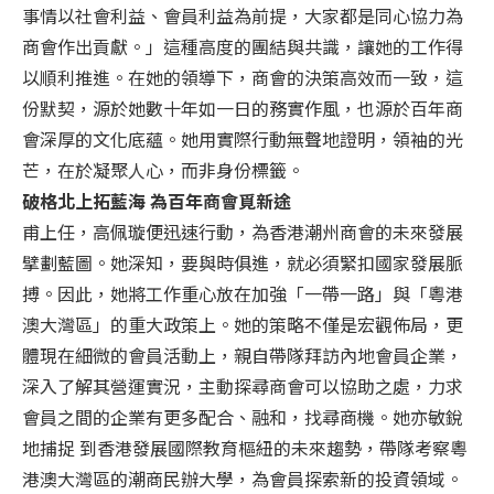
事情以社會利益、會員利益為前提，大家都是同心協力為
商會作出貢獻。」這種高度的團結與共識，讓她的工作得
以順利推進。在她的領導下，商會的決策高效而一致，這
份默契，源於她數十年如一日的務實作風，也源於百年商
會深厚的文化底蘊。她用實際行動無聲地證明，領袖的光
芒，在於凝聚人心，而非身份標籤。
破格北上拓藍海 為百年商會覓新途
甫上任，高佩璇便迅速行動，為香港潮州商會的未來發展
擘劃藍圖。她深知，要與時俱進，就必須緊扣國家發展脈
搏。因此，她將工作重心放在加強「一帶一路」與「粵港
澳大灣區」的重大政策上。她的策略不僅是宏觀佈局，更
體現在細微的會員活動上，親自帶隊拜訪內地會員企業，
深入了解其營運實況，主動探尋商會可以協助之處，力求
會員之間的企業有更多配合、融和，找尋商機。她亦敏銳
地捕捉 到香港發展國際教育樞紐的未來趨勢，帶隊考察粵
港澳大灣區的潮商民辦大學，為會員探索新的投資領域。