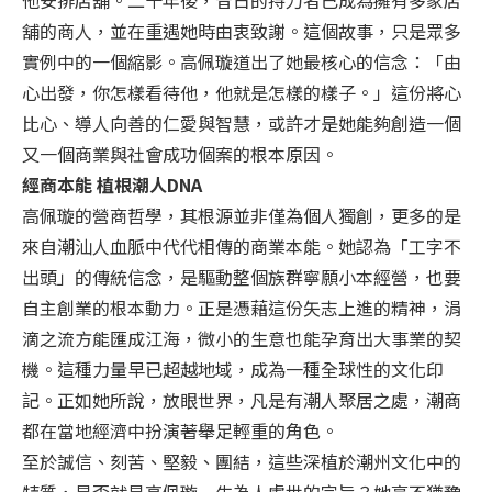
舖的商人，並在重遇她時由衷致謝。這個故事，只是眾多
實例中的一個縮影。高佩璇道出了她最核心的信念：「由
心出發，你怎樣看待他，他就是怎樣的樣子。」這份將心
比心、導人向善的仁愛與智慧，或許才是她能夠創造一個
又一個商業與社會成功個案的根本原因。
經商本能 植根潮人DNA
高佩璇的營商哲學，其根源並非僅為個人獨創，更多的是
來自潮汕人血脈中代代相傳的商業本能。她認為「工字不
出頭」的傳統信念，是驅動整個族群寧願小本經營，也要
自主創業的根本動力。正是憑藉這份矢志上進的精神，涓
滴之流方能匯成江海，微小的生意也能孕育出大事業的契
機。這種力量早已超越地域，成為一種全球性的文化印
記。正如她所說，放眼世界，凡是有潮人聚居之處，潮商
都在當地經濟中扮演著舉足輕重的角色。
至於誠信、刻苦、堅毅、團結，這些深植於潮州文化中的
特質，是否就是高佩璇一生為人處世的宗旨？她毫不猶豫