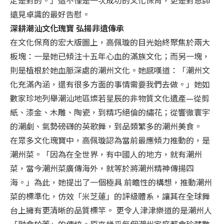
遠見卓識的最好告慰。
深耕潮汕文化瑰寶 弘揚非遺傳承
在文化保育的宏大版圖上，高佩璇的目光始終聚焦於兩大
板塊：一是她已傾注十五年心血的滿族文化；而另一塊，
則是植根於她血脈深處的潮州文化。她感嘆道：「潮州文
化充滿內涵，還有很多方面的事情需要我們去做。」她如
數家珍地列舉潮汕地區燦若星辰的非物質文化遺產—從剪
紙、漆金、木雕、陶瓷，到精巧絕倫的繡花；從響徹寰宇
的潮劇、氣勢磅礴的英歌舞，到品類繁多的潮州美食。
在眾多文化瑰寶中，高佩璇認為當前最應傾力推動的，是
潮州菜。「因為在全世界，有中國人的地方，就有潮州
菜，當今潮州菜廣傳海外，就等於將潮州精神傳揚四
海。」為此，她提出了一個極具 前瞻性的構想，推動潮州
菜的標準化，仿效「米芝蓮」的評級體系，讓其在全球舞
台上擁有更清晰的品質標竿。 更令人津津樂道的是潮州人
「融食於藥」的傳統。原來幾乎每個潮州家庭都會珍藏數