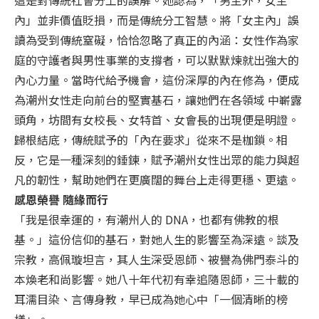
內」並非價值貶損，而是傳統分工智慧。將「女主內」誤
讀為受到傳統窒礙，恰恰忽略了真正的內涵：女性作為家
庭的守護者與男性事業的支撐者，可以默默煉就出強大的
內心力量。當時代給予機會，這份深厚的內在修為，便成
為潮州女性走向前台的堅實基石，讓她們在各領域 中嶄露
頭角，坊間有女校長、女特首、女會長的出現便是明證。
歸根結底，傳統賦予的「內在要求」從來不是枷鎖。相
反，它是一種深刻的錘鍊，賦予潮州女性出眾的能力與超
凡的韌性，幫助她們在更廣闊的舞台上走得更穩、更遠。
感恩榮譽 隨緣而行
「我是很幸運的，有潮州人的 DNA，也都有佛教的根
基。」這份信仰的基石，對她人生的影響至為深遠。談及
宗教，高佩璇坦言，其人生深受恩師、被譽為佛門泰斗的
本煥老和尚影響。她八十年代初有幸追隨恩師，三十載的
耳濡目染、言傳身教，早已成為她心中「一個清晰的榜
樣」。