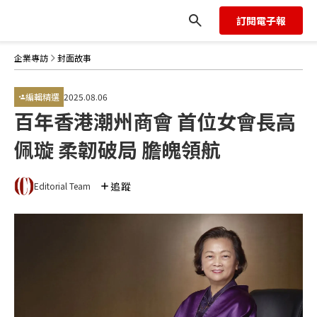
訂閱電子報
企業專訪
封面故事
編輯精選
2025.08.06
百年香港潮州商會 首位女會長高
佩璇 柔韌破局 膽魄領航
追蹤
Editorial Team