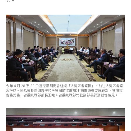
今年 4 月 28 至 30 日香港潮州商會組織「大灣區考察團」，前往大灣區考察
及拜訪。圖為會長高佩璇率領考察團前往廣州拜 訪廣東省委統戰部，獲廣東
省委常委、省委統戰部部長王曦，省委統戰部常務副部長郭漢毅等接見。