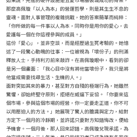
那麼高佩璇「以人為本」的營運哲學，則是其生生不息的
靈魂。面對人事管理的複雜挑戰，她的答案簡單而純粹：
「你所做的每一件事以人為本，同時你是用你的愛心，去
愛護每一個在你這裡參與的成員。」
這份「愛心」，並非空談，而是經歷過生死考驗的。她憶
述了一段驚心動魄的往事：一位被視為「壞份子」的刑滿
釋放人士，手持利刃前來敲詐。在高佩璇眼中，看到的卻
是另一個畫面：「我心目中沒有將他當壞份子，我只是將
他當成需要找尋生活、生機的人。」
面對突如其來的暴力，甚至對方自殘的極端行為，她雖然
驚懼，卻始終堅守原則，拒絕在威逼下妥協。「你要來這
個市場，參與這個市場的經營，你一定要走正道，你不可
以用壓迫人的方法。」她展現了驚人的膽識與定力，給對
方定下一個月的冷靜期，並許諾只要對方知錯悔改，便給
予機會。一個月後，那人回來認錯，高佩璇兌現承諾，為
他安排店舖。二十年後，昔日的持刀者已成為擁有多家店