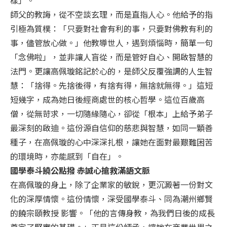
師父的教誨，從不空談玄理，而是直指人心。他給予的指
引極為質樸：「只要對社會有利的事，只要對佛教有利的
事，儘管放心做。」他教導世人，遇到煩惱時，簡單一句
「念佛啦」，並非讓人盲從，而是管好自心、開啟智慧的
法門。更讓高佩璇銘記於心的，是師父反覆強調的人生智
慧：「捨得。先捨後得，有捨有得，無捨就無得。」這短
短幾字，成為她日後經商處世的核心哲學。這位百歲高
僧，從無苛求，一切隨緣隨心，卻從「根本」上給予弟子
最深刻的啟迪。這份源自信仰的慈悲與智慧，如同一顆善
種子，在高佩璇的心中深深扎根，讓她在面對最艱難困苦
的環境時，亦能感到「自在」。
國學泰斗饒公點撥 赤誠心搶救滿語文脈
在高佩璇的身上，除了企業家的敏銳，更沉澱著一份對文
化的深厚情懷。這份情懷，深受國學泰斗、同為潮州鄉賢
的饒宗頤教授 影響。「他的言傳身教，為我們日後的成長
奠定了堅實的基礎。」正是這份師承，讓她在商業世界之