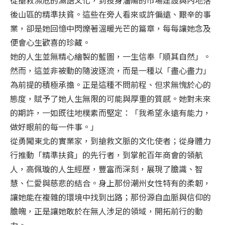
後山區的精準扶貧。這些在旁人看來或許偏遠、艱辛的事
業，卻是她回憶中閃爍著溫暖光芒的篇章，每每讓她念及
便會心生歡喜的珍藏。
她的人生並無精心繪製的藍圖，一生信奉「順其自然」。
然而，這並非被動的隨波逐流，而是一種以「盡心盡力」
為前提的積極承擔。正是這種不問前程、但求無愧於心的
態度，賦予了她人生無限的可能與厚重的質感。她對未來
的期許，一如既往地樸素而堅定：「我希望永遠有能力，
做好眼前的每一件事。」
從勇闖東北的實業家，到搶救文脈的文化使者；從身體力
行推動「精準扶貧」的先行者，到掌舵百年商會的領航
人，高佩璇的人生經歷，豐富而深刻，展現了膽識、智
慧、仁愛與慈悲的結合。身上那份潮州女性特有的柔韌，
讓她能在複雜的環境中找到出路；那份源自血脈與信仰的
膽魄，正是讓她敢於在無人涉足的領域，開拓前行的動
力。