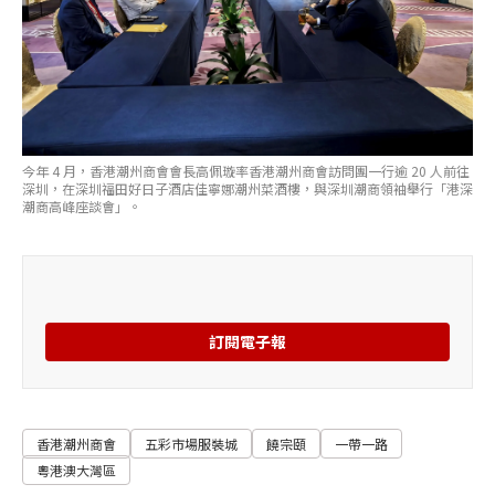
今年 4 月，香港潮州商會會長高佩璇率香港潮州商會訪問團一行逾 20 人前往
深圳，在深圳福田好日子酒店佳寧娜潮州菜酒樓，與深圳潮商領袖舉行「港深
潮商高峰座談會」。
訂閱電子報
香港潮州商會
五彩市場服裝城
饒宗頤
一帶一路
粵港澳大灣區