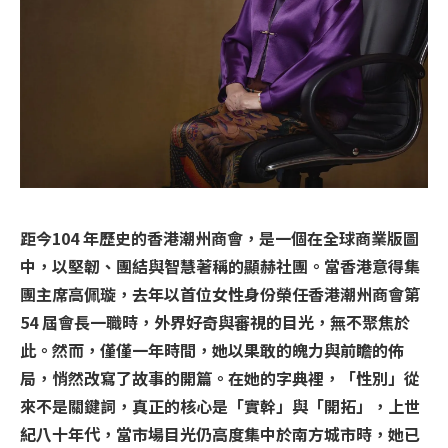
距今104 年歷史的香港潮州商會，是一個在全球商業版圖
中，以堅韌、團結與智慧著稱的顯赫社團。當香港意得集
團主席高佩璇，去年以首位女性身份榮任香港潮州商會第
54 屆會長一職時，外界好奇與審視的目光，無不聚焦於
此。然而，僅僅一年時間，她以果敢的魄力與前瞻的佈
局，悄然改寫了故事的開篇。在她的字典裡，「性別」從
來不是關鍵詞，真正的核心是「實幹」與「開拓」，上世
紀八十年代，當市場目光仍高度集中於南方城市時，她已