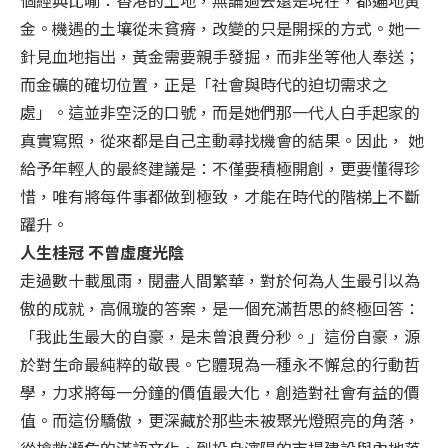
金。機遇的土壤從未貧瘠，改變的只是開採的方式。她一
針見血地指出，黃金需要親手發掘，而非坐等他人奉送；
而金礦的確切位置，正是「社會與時代的迫切需求之
處」。這並非空泛的口號，而是她們那一代人白手起家的
真實寫照，從來都是自己主動尋找機會的結果。因此， 她
給予年輕人的最終建議是：不僅要積極開創，更要懂得珍
惜，唯有將每件事都做到極致，才能在時代的階梯上不斷
躍升。
人生桂冠 不曾虛度光陰
走過數十載風雨，閱盡人間繁華，對於何為人生最引以為
傲的成就，高佩璇的答案，是一個充滿哲思的終極回答：
「我此生最大的自豪，是未曾浪費分秒。」這份自豪，源
於對生命最純粹的敬畏。它體現為一種永不懈怠的行動哲
學，力求將每一分鐘的價值最大化，創造對社會有益的價
值。而這份驕傲，更深藏於那些未被聚光燈照亮的角落，
從搶救瀕危的滿語文化，到投身瀋陽的市場建設與內地落