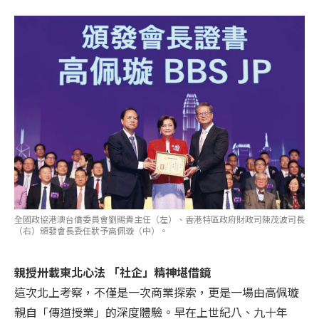
全國政協港澳台僑委員會劉賜貴主任（左）、香港特區政府財政司陳茂波司長
（右）頒發會長委任狀予高佩璇（中）。
親授卅載東北心法 「社企」精神堪借鏡
這次北上考察，不僅是一次商業探索，更是一場由高佩璇
親自「傳道授業」的深度體驗。早在上世紀八、九十年