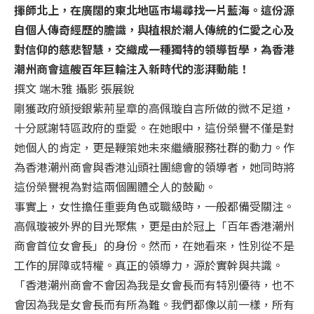
揮師北上，在廣闊的東北地區市場尋找一片藍海。這份源
自個人傳奇經歷的膽識，與植根於潮人傳統的仁愛之心及
對信仰的慈悲智慧，交織成一種獨特的領導哲學，為香港
潮州商會這艘百年巨輪注入新時代的澎湃動能！
撰文 端木雅 攝影 張展銳
剛獲政府頒授銀紫荊星章的高佩璇自言所做的微不足道，
十分感謝特區政府的垂愛。在她眼中，這份榮譽不僅是對
她個人的肯定，更是鞭策她未來繼續服務社群的動力。作
為香港潮州商會與香港汕頭社團總會的領導者，她同時將
這份榮譽視為對這兩個團體仝人的鼓勵。
事實上，女性擔任重要角色或職級時，一般都備受關注。
高佩璇被外界的目光聚焦，更是由於冠上「百年香港潮州
商會首位女會長」的身份。然而，在她看來，性別從不是
工作的屏障或特權。真正的領導力，源於實幹與共識。
「香港潮州商會不會因為我是女會長而有特別優待，也不
會因為我是女會長而有所為難。我們都像以前一樣，所有