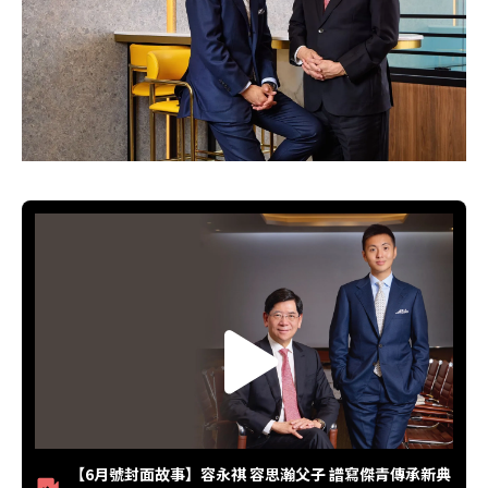
【6月號封面故事】容永祺 容思瀚父子 譜寫傑青傳承新典