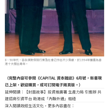
8、90年代，容永祺對保險行業及社會已作出不少貢獻，於1994年獲選為香
港十大傑出青年。
（完整內容可參閱《CAPITAL 資本雜誌》6月號，新書現
已上架，歡迎購買，或可訂閱電子揭頁版。）
延伸閱讀：
【封面故事】投資推廣署 生產力局 引進辦 共
建招商引資平台 助港成「內聯外通」樞紐
深入閱讀政經生活文化，更多內容盡在：