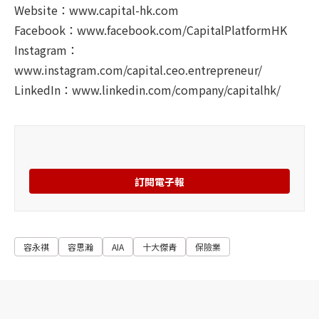
Website：
www.capital-hk.com
Facebook：
www.facebook.com/CapitalPlatformHK
Instagram：
www.instagram.com/capital.ceo.entrepreneur/
LinkedIn：
www.linkedin.com/company/capitalhk/
訂閱電子報
容永祺
容思瀚
AIA
十大傑青
保險業