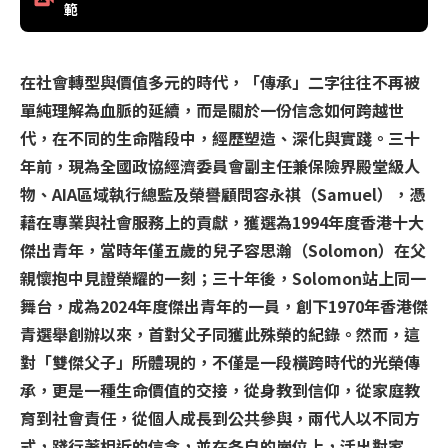
範
在社會轉型與價值多元的時代，「傳承」二字往往不再被
單純理解為血脈的延續，而是關於一份信念如何跨越世
代，在不同的生命階段中，經歷塑造、深化與實踐。三十
年前，現為全國政協經濟委員會副主任兼保險界殿堂級人
物、AIA區域執行總監及榮譽顧問容永祺（Samuel），憑
藉在專業與社會服務上的貢獻，獲選為1994年度香港十大
傑出青年，當時年僅五歲的兒子容思瀚（Solomon）在父
親懷抱中見證榮耀的一刻；三十年後，Solomon站上同一
舞台，成為2024年度傑出青年的一員，創下1970年香港傑
青選舉創辦以來，首對父子同獲此殊榮的紀錄。然而，這
對「雙傑父子」所體現的，不僅是一段橫跨時代的光榮傳
承，更是一種生命價值的交接，從身教到信仰，從家庭教
育到社會責任，從個人成長到公共參與，兩代人以不同方
式，踐行著相近的信念，並在各自的崗位上，活出對家