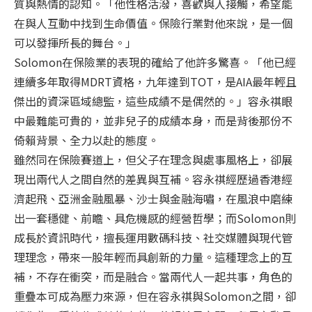
質與熱情的認知。「他性格活潑，喜歡與人接觸，希望能
在與人互動中找到生命價值。保險行業對他來說，是一個
可以發揮所長的舞台。」
Solomon在保險業的表現的確給了他許多驚喜。「他已經
連續多年取得MDRT資格，九年達到TOT，是AIA最年輕且
傑出的資深區域總監，這些成績不是偶然的。」容永祺眼
中最難能可貴的，並非兒子的成績本身，而是背後那份不
倚賴背景、全力以赴的態度。
雖然同在保險賽道上，但父子在理念與處事風格上，卻展
現出兩代人之間自然的差異與互補。容永祺經歷過香港經
濟起飛、亞洲金融風暴、沙士與金融海嘯，在風浪中磨練
出一套穩健、前瞻、具危機感的經營哲學；而Solomon則
成長於資訊時代，擅長運用數碼科技、社交媒體與現代管
理理念，帶來一股年輕而具創新的力量。這種理念上的互
補，不存在衝突，而是融合。當兩代人一起共事，角色的
重疊本可成為壓力來源，但在容永祺與Solomon之間，卻