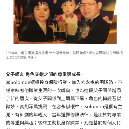
1994年，容永祺獲選為香港十大傑出青年，當時年僅5歲的容思瀚就在頒獎禮
上由父親懷抱現身。
父子師友 角色交錯之間的尊重與成長
當Solomon選擇投身保險行業，加入容永祺的團隊時，不
僅意味著他職業生涯的一次轉向，也為這段父子關係增添
了新的層次。從父子關係到上司與下屬，角色的轉變看似
微妙，實則深具挑戰。在容永祺眼中，Solomon是個有主
見、有計劃的年輕人。當年選擇修讀法律，是出於對專業
的尊重與興趣；後來主動投身保險業，則是基於對個人特