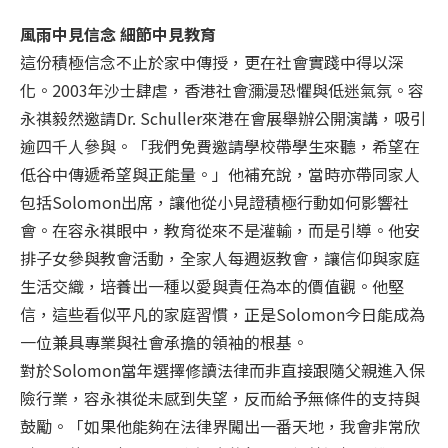
風雨中見信念 細節中見教育
這份積極信念不止於家中傳授，更在社會實踐中得以深
化。2003年沙士肆虐，香港社會瀰漫恐懼與低迷氣氛。容
永祺毅然邀請Dr. Schuller來港在會展舉辦公開演講，吸引
逾四千人參與。「我們免費邀請學校帶學生來聽，希望在
低谷中傳遞希望與正能量。」他補充說，當時亦帶同家人
包括Solomon出席，讓他從小見證積極行動如何影響社
會。在容永祺眼中，教育從來不是灌輸，而是引導。他安
排子女參與教會活動，全家人每週返教會，讓信仰與家庭
生活交織，培養出一種以愛與責任為本的價值觀。他堅
信，這些看似平凡的家庭習慣，正是Solomon今日能成為
一位兼具專業與社會承擔的領袖的根基。
對於Solomon當年選擇修讀法律而非直接跟隨父親進入保
險行業，容永祺從未感到失望，反而給予無條件的支持與
鼓勵。「如果他能夠在法律界闖出一番天地，我會非常欣