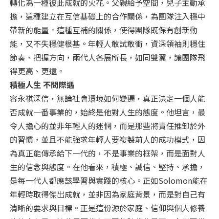
轉化為一種彼此成就的火花。父親給予空間，兒子主動承
擔，這種建立在互信基礎上的合作關係，為團隊注入穩中
帶新的能量。這種互補的關係，使得團隊既保有創新動
能，又不失穩健根基。年輕人敢試敢衝，資深領袖則穩住
節奏、把握方向，兩代人各展所長，如同雙翼，讓團隊飛
得更高、更遠。
積極人生 不問際遇
容永祺深信，無論社會環境如何變遷，真正決定一個人能
否成就一番事業的，始終是他對人生的態度。他坦言，最
令人擔心的並非年輕人的迷惘，而是那些將責任推卸於外
的習慣，並且不能強求年輕人要複製前人的成功模式，因
為真正能傳承給下一代的，不是事業的框架，而是面對人
生的信念與態度。在他看來，積極、誠信、堅持、承擔，
是每一代人都應該學習與實踐的核心。正如Solomon能在
年輕時取得傑出成就，並非因為家庭背景，而是對自己有
清晰的要求與目標。正是這份源於家庭、信仰與個人修養