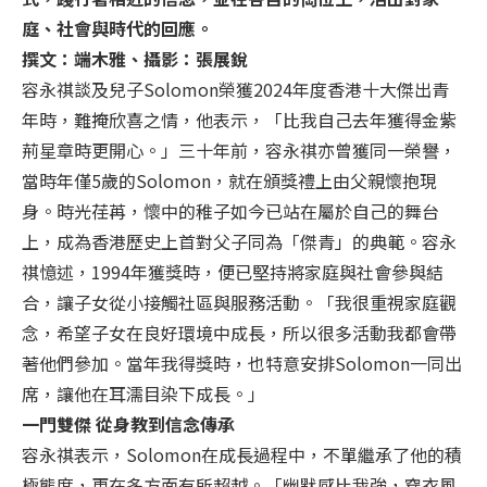
庭、社會與時代的回應。
撰文：端木雅、攝影：張展銳
容永祺談及兒子Solomon榮獲2024年度香港十大傑出青
年時，難掩欣喜之情，他表示，「比我自己去年獲得金紫
荊星章時更開心。」三十年前，容永祺亦曾獲同一榮譽，
當時年僅5歲的Solomon，就在頒獎禮上由父親懷抱現
身。時光荏苒，懷中的稚子如今已站在屬於自己的舞台
上，成為香港歷史上首對父子同為「傑青」的典範。容永
祺憶述，1994年獲獎時，便已堅持將家庭與社會參與結
合，讓子女從小接觸社區與服務活動。「我很重視家庭觀
念，希望子女在良好環境中成長，所以很多活動我都會帶
著他們參加。當年我得獎時，也特意安排Solomon一同出
席，讓他在耳濡目染下成長。」
一門雙傑 從身教到信念傳承
容永祺表示，Solomon在成長過程中，不單繼承了他的積
極態度，更在多方面有所超越。「幽默感比我強，穿衣風