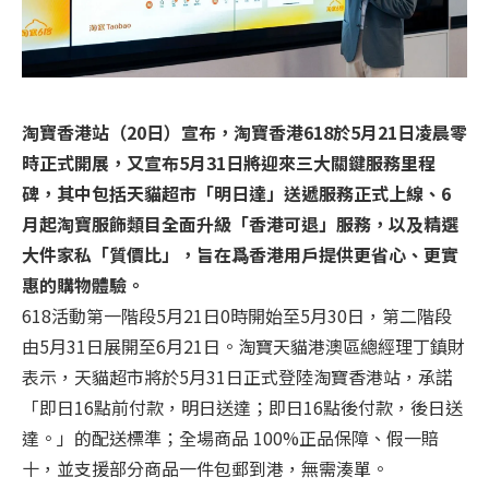
淘寶香港站（20日）宣布，淘寶香港618於5月21日凌晨零
時正式開展，又宣布5月31日將迎來三大關鍵服務里程
碑，其中包括天貓超市「明日達」送遞服務正式上線、6
月起淘寶服飾類目全面升級「香港可退」服務，以及精選
大件家私「質價比」，旨在爲香港用戶提供更省心、更實
惠的購物體驗。
618活動第一階段5月21日0時開始至5月30日，第二階段
由5月31日展開至6月21日。淘寶天貓港澳區總經理丁鎮財
表示，天貓超市將於5月31日正式登陸淘寶香港站，承諾
「即日16點前付款，明日送達；即日16點後付款，後日送
達。」的配送標準；全場商品 100%正品保障、假一賠
十，並支援部分商品一件包郵到港，無需湊單。