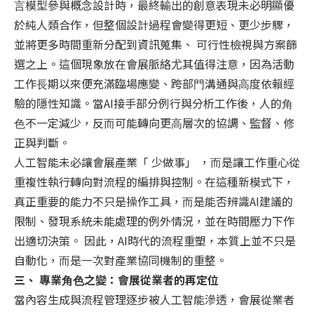
⾔模型參與概念設計時，最終輸出的創意表現未必明顯優
於純⼈類合作，但整個設計過程會變得更短、更少步驟，
並將更多時間重新分配到資訊蒐集、 可⾏性檢視與⽅案篩
選之上。這個現象放在會展脈絡尤其值得注意，因為活動
⼯作⻑期以來便充滿臨場應變、跨部⾨溝通與⾼度依賴經
驗的隱性知識。當AI接⼿部分例⾏與分析⼯作後，⼈的⻆
⾊不⼀定減少，反⽽可能轉向更⾼層次的協調、監督、修
正與判斷。
⼈⼯智能未必讓會展產業「 少做事」 ，⽽是讓⼯作重⼼從
重複性執⾏轉向對流程的編排與控制。在這種新模式下，
真正重要的能⼒不只是操作⼯具，⽽是能否辨識AI建議的
限制、發現系統未能處理的例外情況，並在時間壓⼒下作
出適切決策。 因此，AI時代的流程重塑，本質上並不只是
⾃動化，⽽是⼀次對產業協同機制的重整。
三、 專業⻆⾊之變：會展從業者的再定位
當內容⽣成與流程管理逐步被⼈⼯智能滲透，會展從業者