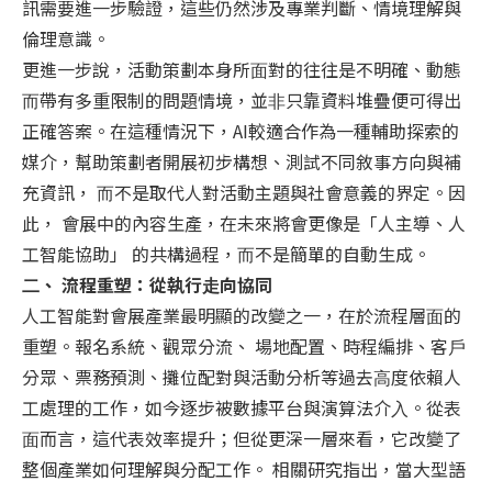
訊需要進⼀步驗證，這些仍然涉及專業判斷、情境理解與
倫理意識。
更進⼀步說，活動策劃本身所⾯對的往往是不明確、動態
⽽帶有多重限制的問題情境，並⾮只靠資料堆疊便可得出
正確答案。在這種情況下，AI較適合作為⼀種輔助探索的
媒介，幫助策劃者開展初步構想、測試不同敘事⽅向與補
充資訊， ⽽不是取代⼈對活動主題與社會意義的界定。因
此， 會展中的內容⽣產，在未來將會更像是「⼈主導、⼈
⼯智能協助」 的共構過程，⽽不是簡單的⾃動⽣成。
⼆、 流程重塑：從執⾏⾛向協同
⼈⼯智能對會展產業最明顯的改變之⼀，在於流程層⾯的
重塑。報名系統、觀眾分流、 場地配置、時程編排、客⼾
分眾、票務預測、攤位配對與活動分析等過去⾼度依賴⼈
⼯處理的⼯作，如今逐步被數據平台與演算法介⼊。從表
⾯而言，這代表效率提升；但從更深⼀層來看，它改變了
整個產業如何理解與分配⼯作。 相關研究指出，當⼤型語