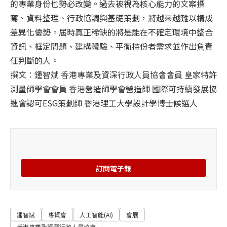
的專業身份也勢必改變。過去被視為核⼼能⼒的⽂案撰
寫、資料整理、⾏政協調與基礎策劃，將越來越難以構成
差異化優勢。屆時真正稀缺的將是能在不確定環境中整合
資訊、框定問題、建構體驗、平衡持份者需求並作出負責
任判斷的⼈。
撰文：鍾智斌 ⾹港專業及資深⾏政⼈員協會會員 皇家特許
測量師學會會員 ⾹港營造師學會營造師 國際可持續發展協
進會認可ESG策劃師 ⾹港理⼯⼤學設計學博⼠候選⼈
訂閱電子報
鍾智斌
專資會
人工智能(AI)
會展
香港專業及資深行政人員協會