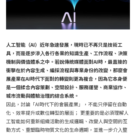
⼈⼯智能（AI）近年急速發展，現時已不再只是技術⼯
具，⽽是逐步滲⼊各⾏各業的知識⽣產、⼯作流程、決策
機制與價值體系之中。若說傳統媒體⾯對AI時，最直接的
衝擊在於內容⽣成、編採流程與專業身份的改變，那麼會
展產業在AI時代下⾯對的轉變則更為複合，因為它本身便
是⼀個揉合內容策劃、空間設計、服務運營、商業協作、
城市流動與體驗治理的綜合系統。
因此，討論「AI時代下的會展產業」，不能只停留在⾃動
化、效率提升或數位轉型的層⾯； 更重要的是必須理解⼈
⼯智能如何重新組織活動的⽣成邏輯、改變⼈與空間的互
動⽅式、重塑臨時物質⽂化的⽣命週期，並進⼀步介⼊整