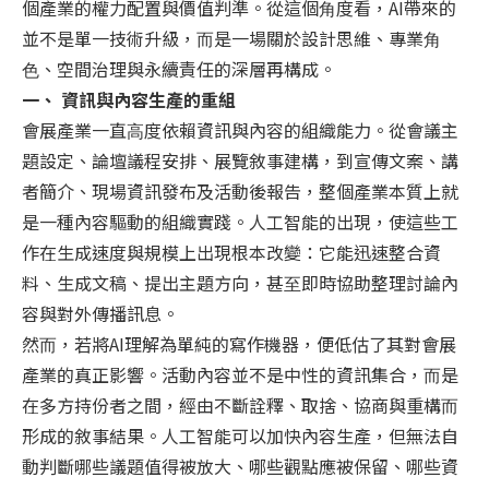
個產業的權⼒配置與價值判準。從這個⻆度看，AI帶來的
並不是單⼀技術升級，⽽是⼀場關於設計思維、專業⻆
⾊、空間治理與永續責任的深層再構成。
⼀、 資訊與內容⽣產的重組
會展產業⼀直⾼度依賴資訊與內容的組織能⼒。從會議主
題設定、論壇議程安排、展覽敘事建構，到宣傳⽂案、講
者簡介、現場資訊發布及活動後報告，整個產業本質上就
是⼀種內容驅動的組織實踐。⼈⼯智能的出現，使這些⼯
作在⽣成速度與規模上出現根本改變：它能迅速整合資
料、⽣成⽂稿、提出主題⽅向，甚⾄即時協助整理討論內
容與對外傳播訊息。
然⽽，若將AI理解為單純的寫作機器，便低估了其對會展
產業的真正影響。活動內容並不是中性的資訊集合，⽽是
在多⽅持份者之間，經由不斷詮釋、取捨、協商與重構⽽
形成的敘事結果。⼈⼯智能可以加快內容⽣產，但無法⾃
動判斷哪些議題值得被放⼤、哪些觀點應被保留、哪些資