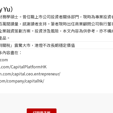
 Yu）
財務學碩士。曾任職上市公司投資者關係部門，現時為專業投資
百萬閱讀量，感謝讀者支持。筆者現時出任商業顧問公司執行董
企業融資策劃方案。投資涉及風險，本文內容為供參考，亦不構
產品。
特關稅」震驚大市，港燈不改長期穩定價值
多內容盡在：
.com
.com/CapitalPlatformHK
.com/capital.ceo.entrepreneur/
om/company/capitalhk/
訂閱電子報