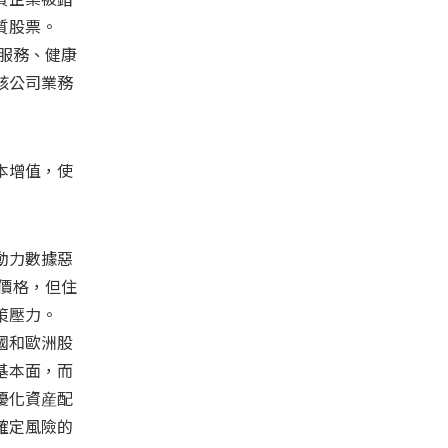
質股票。
服務、健康
該公司業務
本增值，使
動力數據惡
價格，但住
策壓力。
國和歐洲股
基本面，而
優化資産配
確定風險的