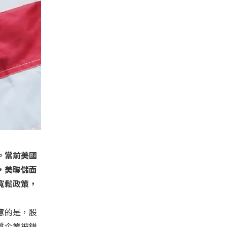
。當前美國
，美聯儲面
寬鬆政策，
意的是，股
質企業被錯