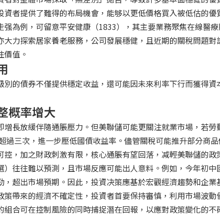
投資者提供了難得的布局機會，能够以更低價格買入被低估的優
走强為例，可留意平安健康（1833），其主要業務聚焦在線醫療
亦大力探索居家養老服務，公司發展穩健，且近期的關稅問題對
注價值。
用
級別的債券不僅提供穩定收益，還可能因未來利率下行而獲得資
整概率增大
即增長放緩伴隨通脹壓力。但美聯儲可能更關注就業市場，若勞
可能超過三次，進一步壓低國債收益率。儘管關稅可能推升部分商品
可控，加之財政刺激有限，核心通脹有望回落，减輕美聯儲的政
選）往往難以預測，且市場反應可能出人意料。例如，今年初中
勁，超出市場預期。因此，投資决策應基於宏觀經濟趨勢和企業
政策帶來的經濟不確定性，投資者首要保持審慎，利用市場波動
的組合可在控制風險的同時捕捉潛在回報，以應對政策變化的不