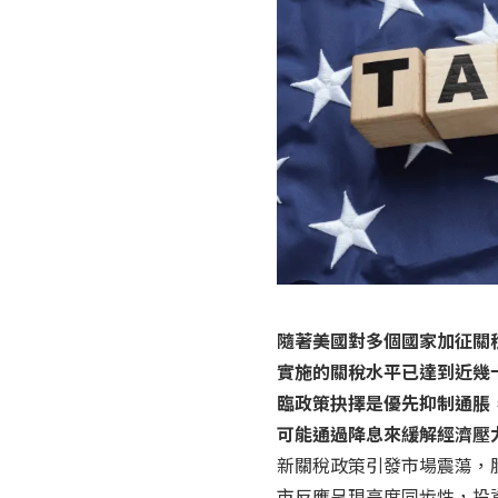
隨著美國對多個國家加征關
實施的關稅水平已達到近幾
臨政策抉擇是優先抑制通脹
可能通過降息來緩解經濟壓
新關稅政策引發市場震蕩，
市反應呈現高度同步性，投