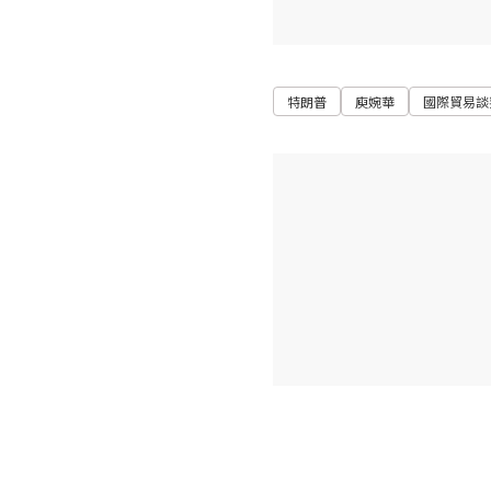
特朗普
庾婉華
國際貿易談