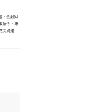
者，金融財
事至今，專
成投資建