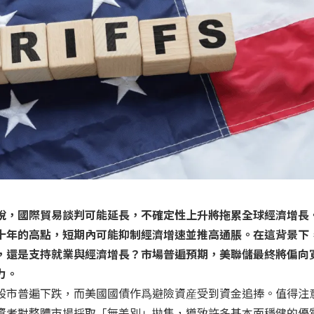
稅，國際貿易談判可能延長，不確定性上升將拖累全球經濟增長
十年的高點，短期內可能抑制經濟增速並推高通脹。在這背景下
，還是支持就業與經濟增長？市場普遍預期，美聯儲最終將偏向
力。
股市普遍下跌，而美國國債作爲避險資産受到資金追捧。值得注
資者對整體市場採取「無差別」拋售，導致許多基本面穩健的優