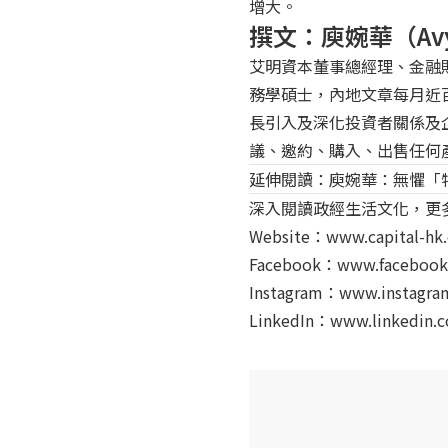
增大。
撰文：庾婉華（Avy
艾明資本董事總經理、金融
務學碩士，內地文章每月近
長引入及深化投資者關係及
議、邀約、購入、出售任何
延伸閱讀：
庾婉華：無懼「
深入閱讀政經生活文化，更
Website：
www.capital-hk
Facebook：
www.facebook
Instagram：
www.instagram
LinkedIn：
www.linkedin.c