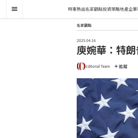
時事熱話
名家觀點
投資策略
地產
企業
名家觀點
2025.04.16
庾婉華：特朗
追蹤
Editorial Team