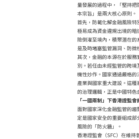
量發展的過程中，「堅持把
本宗旨」是兩大核心原則。
首先，防範化解金融風險特
極易成為資金違規出境的暗
險倒灌至境內，積聚潛在的
是及時堵塞監管漏洞、防微
其次，金融的本源在於服務
別。若任由未經監管的跨境
機性炒作。國家通過嚴格的
產業與國家重大建設。這種
的治理邏輯，正是中國特色
「一國兩制」下香港證監會
面對國家深化金融監管的趨
定是國家安全的重要組成部
風險的「防火牆」。
香港證監會（SFC）在維