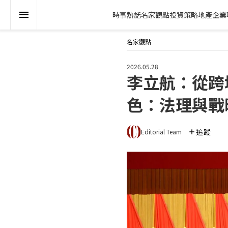
時事熱話
名家觀點
投資策略
地產
企業
名家觀點
2026.05.28
李立航：從跨
色：法理與戰
追蹤
Editorial Team