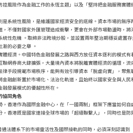
防控風險作為金融工作的永恆主題」以及「堅持把金融服務實體
別是系統性風險，是維護國家經濟安全的底線。資本市場的無序
道，不僅對國家外匯管理造成衝擊，更會在外部市場動盪時，將
系統性危機 。取締非法跨境炒股，並設置兩年整治期穩妥處置存
杜漸的必要之舉 。
實體經濟。中國特色金融發展之路與西方放任資本逐利的模式有
互聯網券商大肆擴張，大量境內資本將脫離實體經濟的循環，流
法律手段規範市場秩序，能夠有效引導資本「脫虛向實」，聚焦
將金融創新置於市場化、法治化軌道，且始終以國家安全與人民
金融發展模式的優越性所在。
的協同角色
勢，香港作為國際金融中心，在「一國兩制」框架下應當如何自
分，香港既是國家連接全球市場的「超級聯繫人」，同時也是防
持普通法體系下的市場靈活性及國際接軌的同時，必須深刻認識到