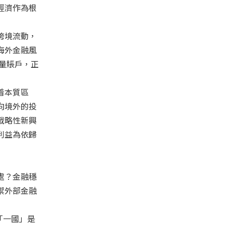
經濟作為根
跨境流動，
海外金融風
量賬戶，正
着本質區
向境外的投
戰略性新興
利益為依歸
處？金融穩
禦外部金融
「一國」是