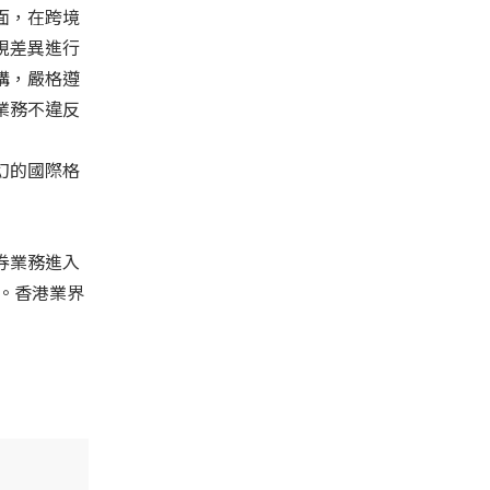
面，在跨境
規差異進行
構，嚴格遵
業務不違反
幻的國際格
券業務進入
。香港業界