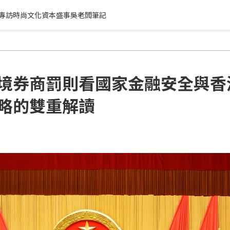
專訪
時尚文化
資本盛事
吳老闆筆記
境券商罰則看國家金融安全與香
略的雙重解讀