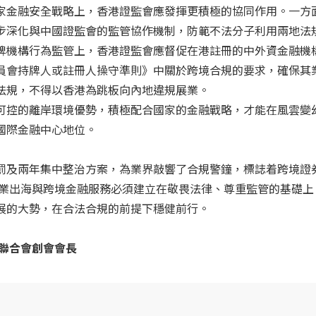
家金融安全戰略上，香港證監會應發揮更積極的協同作用。一方
步深化與中國證監會的監管協作機制，防範不法分子利用兩地法
牌機構行為監管上，香港證監會應督促在港註冊的中外資金融機
員會持牌人或註冊人操守準則》中關於跨境合規的要求，確保其
法規，不得以香港為跳板向內地違規展業。
可控的離岸環境優勢，積極配合國家的金融戰略，才能在風雲變
國際金融中心地位。
罰及兩年集中整治方案，為業界敲響了合規警鐘，標誌着跨境證
企業出海與跨境金融服務必須建立在敬畏法律、尊重監管的基礎上
展的大勢，在合法合規的前提下穩健前行。
務聯合會創會會長