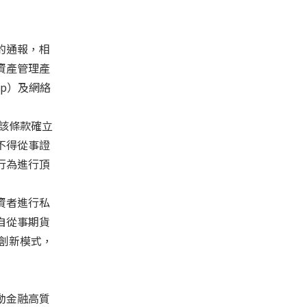
的通報，相
資產管理產
p）及網絡
該條款確立
不得從事證
行為進行頂
資者進行私
自從事期貨
創新模式，
動金融高質