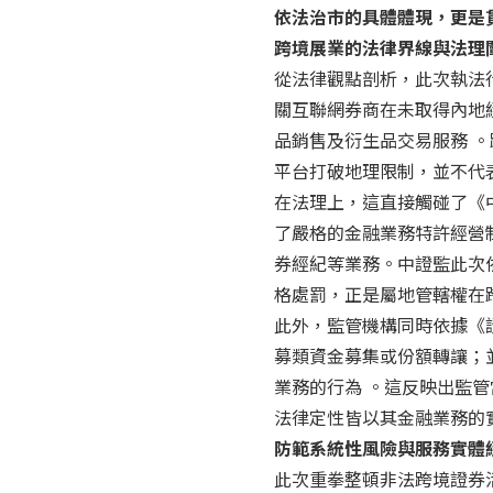
依法治市的具體體現，更是
跨境展業的法律界線與法理
從法律觀點剖析，此次執法
關互聯網券商在未取得內地
品銷售及衍生品交易服務 
平台打破地理限制，並不代
在法理上，這直接觸碰了《
了嚴格的金融業務特許經營
券經紀等業務。中證監此次
格處罰，正是屬地管轄權在
此外，監管機構同時依據《
募類資金募集或份額轉讓；
業務的行為 。這反映出監
法律定性皆以其金融業務的
防範系統性風險與服務實體
此次重拳整頓非法跨境證券