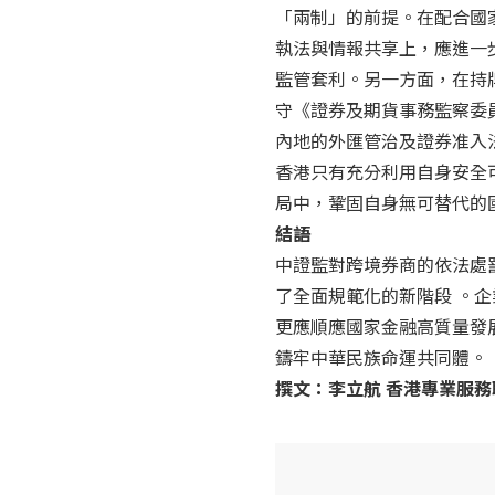
「兩制」的前提。在配合國
執法與情報共享上，應進一
監管套利。另一方面，在持
守《證券及期貨事務監察委
內地的外匯管治及證券准入
香港只有充分利用自身安全
局中，鞏固自身無可替代的
結語
中證監對跨境券商的依法處
了全面規範化的新階段 。
更應順應國家金融高質量發
鑄牢中華民族命運共同體。
撰文：李立航 香港專業服