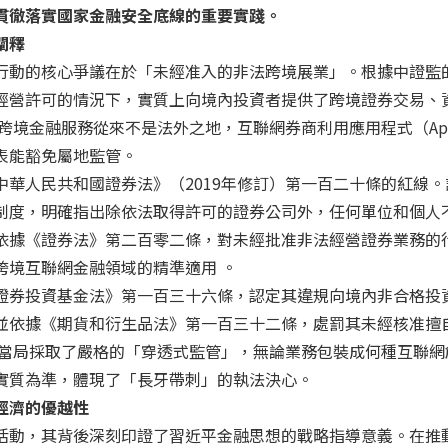
貫徹落實國家金融安全底線的重要實踐。
闡釋
行動的核心爭議在於「未經准入的非法跨境展業」。根據中證監
經營許可的情況下，實質上向境內投資者提供了跨境證券交易、
。跨境金融服務從來不是法外之地，互聯網券商利用應用程式（Ap
表能豁免屬地監管。
中華人民共和國證券法》（2019年修訂）第一百二十條的紅線。
制度，明確指出除依法取得許可的證券公司外，任何單位和個人
依據《證券法》第二百零二條，對未經批准非法經營證券業務的
跨境互聯網金融領域的精準適用 。
證券投資基金法》第一百三十六條，認定其違規向境內非合格投
並依據《期貨和衍生品法》第一百三十二條，處罰其未經核准擅
管當局採取了嚴格的「穿透式監管」，無論業務包裝成何種互聯網
實質為準，體現了「長牙帶刺」的執法決心。
經濟的優越性
活動，其背後深刻印證了習近平金融思想的戰略指導意義。在推