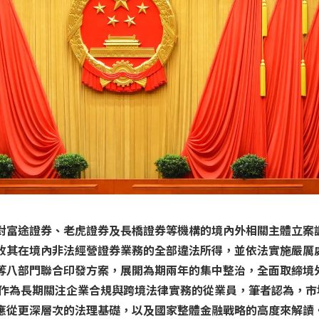
對富途證券、老虎證券及長橋證券等機構的境內外相關主體立案
收其在境內非法經營證券業務的全部違法所得，並依法實施嚴厲處
等八部門聯合印發方案，展開為期兩年的集中整治，全面取締境
。作為長期關注企業合規與跨境法律實務的從業員，筆者認為，市
應從更深層次的法理基礎，以及國家整體金融戰略的高度來解讀