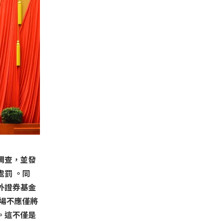
調查，並發
罰 。同
外證券基金
場不應僅將
。這不僅是