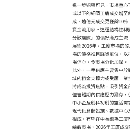
進一步觀察可見，市場重心正
或以下的細價工廈成交增至約1
成，逾億元成交更僅餘10
資金流用家。這種結構性轉
分散風險」的偏好漸成主流
展望2026年，工廈市場
場的價格推售餘貨單位，以
場信心，令市場分化加深。
此外，一手供應主要集中於
域的租金支撐力或受壓，業
將成為投資焦點，吸引資金
儘管短期內供應壓力猶存，
中小企及創科初創的靈活需
現代化倉儲設施、數據中心
相成，有望在中長線為工廈
綜觀市場，2026年工廈成