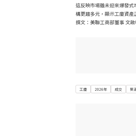
這反映市場雖未迎來爆發式
構更趨多元，顯示工廈資產
撰文：美聯工商部董事 文啟
工廈
2026年
成交
葵