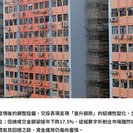
疫情後的調整陰霾，交投表現呈現「量升額跌」的結構性變化。
高位；但總成交金額卻按年下跌17.5%。這組數字折射出市場雖然
資氣氛回穩之餘，資金運用仍偏向審慎。