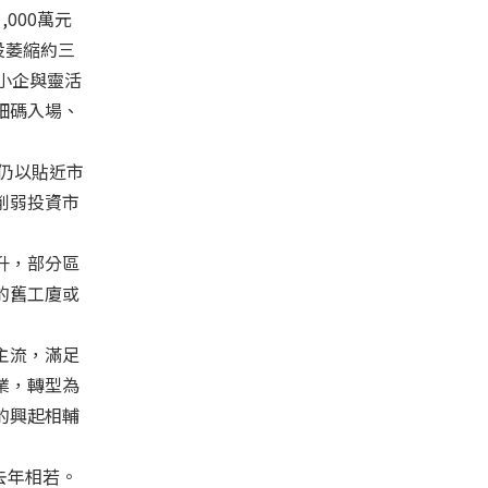
000萬元
投萎縮約三
小企與靈活
細碼入場、
仍以貼近市
削弱投資市
升，部分區
的舊工廈或
主流，滿足
業，轉型為
的興起相輔
去年相若。