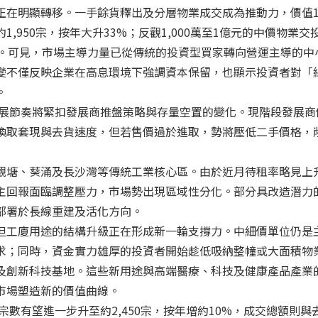
在明顯轉移。一手餘貨釋出及分層物業成交成為推動力，價值1,
,950宗，按年大升33%；反觀1,000萬至1億元的中價物業交
宗。可見，市場主導力量已從傳統的投資型買家轉向營運主導的中
變不僅反映企業在高息環境下強調資本保留，也顯示投資者對「
。
的發展節奏將緊扣發展商推盤策略與存量空置的變化。現階段發展商
換取套現與去貨速度，但若售價過於進取，勢將壓低二手價格，
觀塘、葵涌及長沙灣等傳統工業核心區。由於近月待租率略見上
主回報面臨調整壓力，市場勢出現區域性分化。部分具改造潛力
部署於長線重建及活化方向。
但工廈用途的結構升級正在形成新一輪支撐力。中細價單位仍是
求；同時，資金實力雄厚的投資者開始趁低吸納整幢或大面積物
及創新科技基地。這些新用途與高端醫療、科技及健康產品產業
市場塑造新的價值曲線。
交宗數有望進一步升至約2,450宗，按年增約10%，成交總額則與