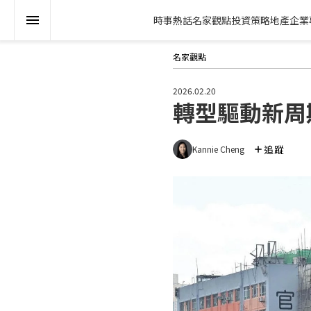
時事熱話
名家觀點
投資策略
地產
企業
名家觀點
2026.02.20
轉型驅動新周
追蹤
Kannie Cheng