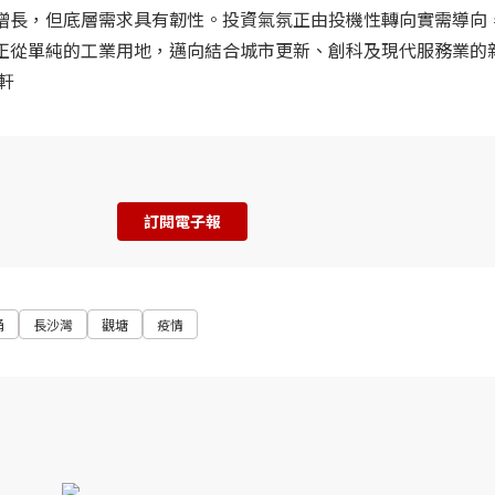
增長，但底層需求具有韌性。投資氣氛正由投機性轉向實需導向
正從單純的工業用地，邁向結合城市更新、創科及現代服務業的
軒
訂閱電子報
涌
長沙灣
觀塘
疫情