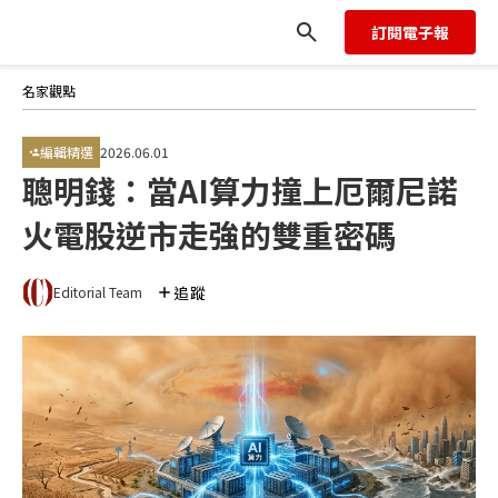
訂閱電子報
名家觀點
編輯精選
2026.06.01
聰明錢：當AI算力撞上厄爾尼諾
火電股逆市走強的雙重密碼
追蹤
Editorial Team