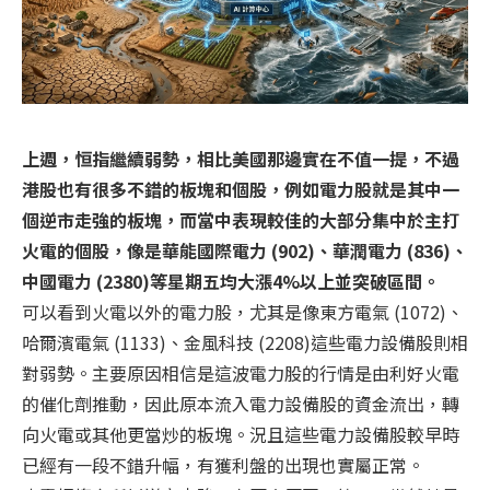
上週，恒指繼續弱勢，相比美國那邊實在不值一提，不過
港股也有很多不錯的板塊和個股，例如電力股就是其中一
個逆市走強的板塊，而當中表現較佳的大部分集中於主打
火電的個股，像是華能國際電力 (902)、華潤電力 (836)、
中國電力 (2380)等星期五均大漲4%以上並突破區間。
可以看到火電以外的電力股，尤其是像東方電氣 (1072)、
哈爾濱電氣 (1133)、金風科技 (2208)這些電力設備股則相
對弱勢。主要原因相信是這波電力股的行情是由利好火電
的催化劑推動，因此原本流入電力設備股的資金流出，轉
向火電或其他更當炒的板塊。況且這些電力設備股較早時
已經有一段不錯升幅，有獲利盤的出現也實屬正常。