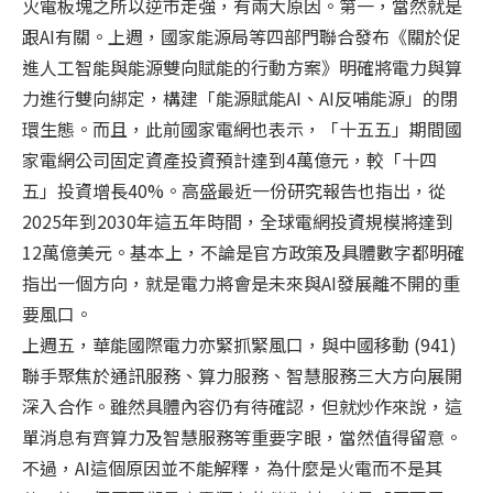
火電板塊之所以逆市走強，有兩大原因。第一，當然就是
跟AI有關。上週，國家能源局等四部門聯合發布《關於促
進人工智能與能源雙向賦能的行動方案》明確將電力與算
力進行雙向綁定，構建「能源賦能AI、AI反哺能源」的閉
環生態。而且，此前國家電網也表示，「十五五」期間國
家電網公司固定資產投資預計達到4萬億元，較「十四
五」投資增長40%。高盛最近一份研究報告也指出，從
2025年到2030年這五年時間，全球電網投資規模將達到
12萬億美元。基本上，不論是官方政策及具體數字都明確
指出一個方向，就是電力將會是未來與AI發展離不開的重
要風口。
上週五，華能國際電力亦緊抓緊風口，與中國移動 (941)
聯手聚焦於通訊服務、算力服務、智慧服務三大方向展開
深入合作。雖然具體內容仍有待確認，但就炒作來說，這
單消息有齊算力及智慧服務等重要字眼，當然值得留意。
不過，AI這個原因並不能解釋，為什麼是火電而不是其