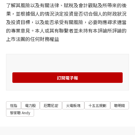
了解其風險以及有關法律、賦稅及會計觀點及所帶來的後
果，並根據個人的情況決定投資是否切合個人的財政狀況
及投資目標，以及能否承受有關風險，必要時應尋求適當
的專業意見。本人或其有聯繫者並未持有本評論所評論的
上市法團的任何財務權益
訂閱電子報
恆指
電力股
厄爾尼諾
火電板塊
十五五規劃
聰明錢
黎家聰 Andy