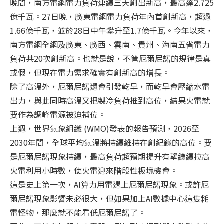
晚間，南方電網電力負荷連續三天創出新高，最高達2.725
億千瓦。27日晚，廣東電網電力負荷年內首創新高，超過
1.66億千瓦，並於28日中午攀升至1.7億千瓦。今年以來，
南方電網全網及廣東、廣西、雲南、貴州、海南五省電力
負荷共20次創新高。也就是說，不管厄爾尼諾的規律是真
或假，但現在電力需求確實有創新高的增長。
除了高溫外，厄爾尼諾還會引發乾旱，而乾旱會壓縮水電
出力，與此同時高溫又把製冷負荷推到高位，結果火電就
要作為調峰電源被迫補位。
上週，世界氣象組織 (WMO)發表的報告預測，2026至
2030年間，全球平均氣溫將持續維持在創紀錄的高位。要
是厄爾尼諾現象持續，最高負荷超預期提升有望繼續拉高
火電利用小時數，使火電迎來階段性板塊機會。
這是史上第一次，AI算力用電遇上厄爾尼諾現象。或許厄
爾尼諾現象影響未必很大，但如果加上AI數據中心這隻耗
電怪物，那麼就不能看低厄爾尼諾了。