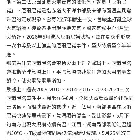
他。第二個原因卻是火電獨有的催化劑，就是「厄爾尼
諾」。厄爾尼諾是指赤道太平洋中部及東部海面溫度異常
升溫的氣候現象。它每2至7年發生一次，會嚴重打亂全球
大氣環流，導致各地出現極端天氣。國家氣候中心4月監
測預計，2026年5月進入厄爾尼諾狀態，並在夏秋季形成
一次中等及以上強度的厄爾尼諾事件，至少持續至今年年
底。
那麼為什麼厄爾尼諾會帶動火電上升？邏輯上，厄爾尼諾
會推動全球氣溫上升，平均氣溫快速攀升會加大用電量去
製冷，使火電發電量增加。
數據上，過去2009-2010、2014-2016、2023-2024三次
厄爾尼諾事件中，通常在6-8月，全國火電發電量均出現同
比增長。而根據最近的數據，近一個月，南部地區在厄爾
尼諾快速發展背景下，氣溫顯著偏高。受此影響，5月下
旬南方出現大規模持續高溫，江西、湖南局部最低氣溫超
過30℃，打破當地夜間最低氣溫歷史紀錄。5月25至27日