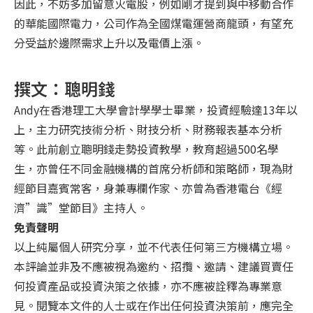
因此，不妨多加留意火電股，例如剛才提到與中移動合作
的華能國際電力，公司作為全國煤電運營商龍頭，有望充
分受益於邊際需求上升以及電價上漲。
撰文：聰明錢
Andy在香港理工大學會計學學士畢業，投資經驗達13年以
上，主力研究技術分析、財技分析、財務報表基本分析
等。此前創立聰明錢走勢投資教學，教育超過500名學
生，亦曾任不同金融機構的首席分析師和策略師，現為財
經節目嘉賓常客，身兼專欄作家、亦曾為香港電台《經
濟”識”堂節目》主持人。
免責聲明
以上純屬個人研究分享，並不代表任何第三方機構立場。
本評論並非及不應被視為邀約、招攬、邀請、建議買賣任
何投資產品或投資決策之依據，亦不應被詮釋為專業意
見。閱覽本文件的人士或在作出任何投資決策前，應完全