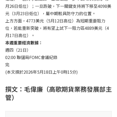
月26日低位）；一旦跌破，下一關鍵支持將下移至4098美
元（3月23日低位），屬中期較具防守力的位置。
上方方面，4773美元（5月12日高位）為短期重要阻力
位，若能重新突破，將有望上試下一阻力區4889美元（4
月17日高位）。
本週重要經濟數據：
週四（21日）
02:00 聯儲局FOMC會議紀錄
完
(本文撰於2026年5月18日上午0時15分)
撰文：毛偉廉（高歌期貨業務發展部主
管）