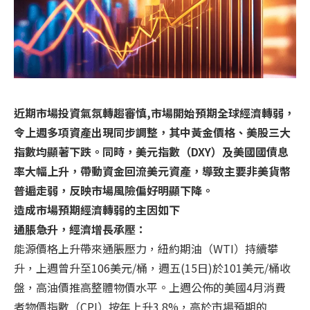
近期市場投資氣氛轉趨審慎,市場開始預期全球經濟轉弱，
令上週多項資產出現同步調整，其中黃金價格、美股三大
指數均顯著下跌。同時，美元指數（DXY）及美國國債息
率大幅上升，帶動資金回流美元資產，導致主要非美貨幣
普遍走弱，反映市場風險偏好明顯下降。
造成市場預期經濟轉弱的主因如下
通脹急升，經濟增長承壓：
能源價格上升帶來通脹壓力，紐約期油（WTI）持續攀
升，上週曾升至106美元/桶，週五(15日)於101美元/桶收
盤，高油價推高整體物價水平。上週公佈的美國4月消費
者物價指數（CPI）按年上升3.8%，高於市場預期的