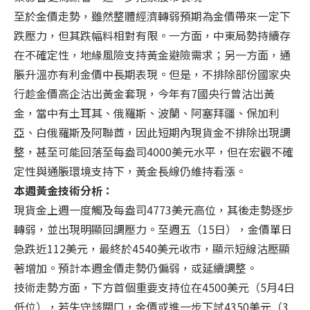
至於金價走勢，雖然整體經濟轉弱預期為金價帶來一定下
跌壓力，但其跌幅料相對有限。一方面，中東局勢持續存
在不確定性，地緣風險支持黃金避險需求；另一方面，通
脹升溫亦有利金價中長期表現。但是，不排除部份國家央
行趁金價高企沽出黃金套現，今年有7國央行曾沽出黃
金，當中有土耳其、俄羅斯、波蘭、阿塞拜疆、保加利
亞、白俄羅斯及阿聯酋，因此短期內現貨金不排除出現調
整，甚至可能回落至每盎司4000美元水平，但在宏觀不確
定性與通脹環境支持下，黃金長線仍維持看漲。
本週黃金技術分析：
現貨金上週一度觸及每盎司4773美元高位，其後走勢逐步
轉弱，並出現明顯回調壓力。至週五（15日），金價單日
急跌近112美元，最終於4540美元收市，顯示短線沽壓顯
著增加。預計本週金價走勢仍偏弱，或延續調整。
技術走勢方面，下方首個重要支持位在4500美元（5月4日
低位），若失守該關口，金價或進一步下試4350美元（3