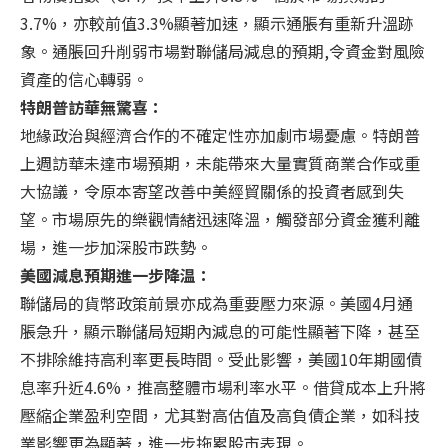
3.7%，亦較前值3.3%顯著加速，顯示通脹有重新升溫跡
象。通脹回升削弱市場對聯儲局減息的預期,令資金對風險
資產的信心轉弱。
特朗普訪華無驚喜：
地緣政治與經濟合作的不確定性亦加劇市場憂慮。特朗普
上週訪華未達市場預期，未能帶來大量實質商業合作或重
大協議，令原本寄望改善中美經貿關係的投資者感到失
望。市場原先的樂觀情緒迅速降溫，觸發部分資金獲利離
場，進一步加深股市跌勢。
美國減息預期進一步降温：
聯儲局的貨幣政策前景亦成為重要壓力來源。美國4月通
脹急升，顯示聯儲局短期內減息的可能性顯著下降，甚至
不排除維持高利率更長時間。受此影響，美國10年期國債
息率升近4.6%，推高整體市場利率水平。借貸成本上升將
壓縮企業盈利空間，尤其對高估值及高負債企業，如科技
業影響更為顯著，進一步拖累股市表現。