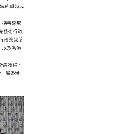
體育領域的卓越成
o、德善醫療
香港藝術行政
行政總裁葉
m，以及香港
y 的劉斯惠獲得、
ear」屬香港