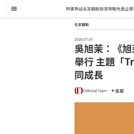
時事熱話
名家觀點
投資策略
地產
企業
名家觀點
2026.07.07
吳旭茉：《旭茉
舉行 主題「Tr
同成長
追蹤
Editorial Team