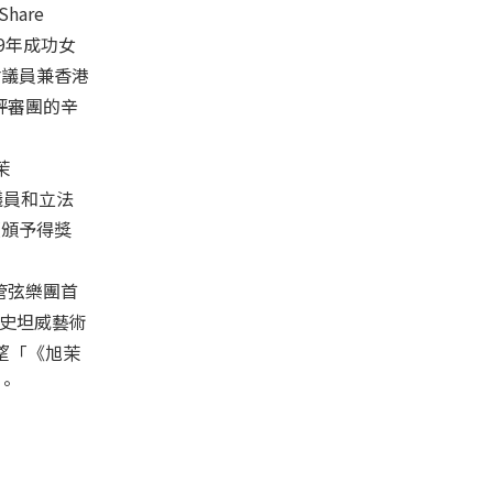
hare
09年成功女
立法會議員兼香港
謝評審團的辛
茉
文宜議員和立法
獎項頒予得獎
港管弦樂團首
得主史坦威藝術
望「《旭茉
。