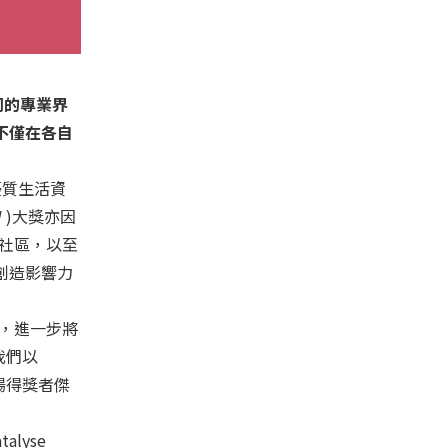
同的專業界
不僅在各自
優質生活資
W )大獎亦因
社區，以至
創造影響力
去年，進一步將
，我們以
表揚得獎者傑
alyse