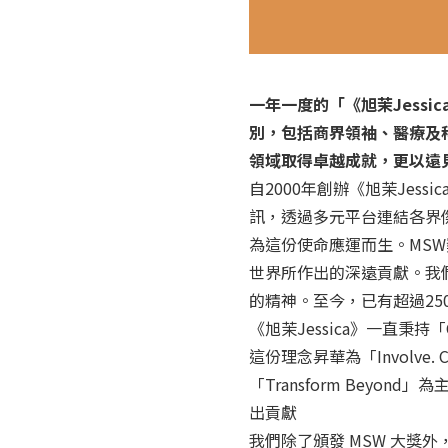
一年一度的「《旭茉Jess
別，包括商界領袖、醫療及
領域取得卓越成就，更以遠
自2000年創辦《旭茉Je
訊，透過多元平台連結各界傑出女性。
為這份使命應運而生。MS
世界所作出的深遠貢獻。我
的精神。至今，已有超過25
《旭茉Jessica》一直秉持「C
這份理念昇華為「Involve.
「Transform Bey
出貢獻
我們除了頒發 MSW 大獎外，還有三