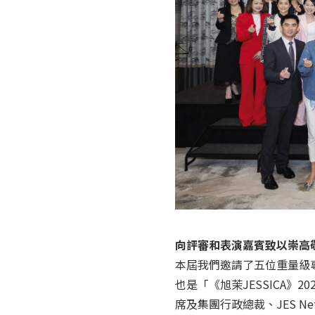
向評審和表演嘉賓致以崇高
本屆我們邀請了五位重量級
也是「《旭茉JESSICA》2
席及集團行政總裁、JES Netw