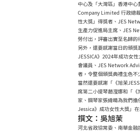
中心及「大灣區」香港中心董事、JE
Company Limited 
性大獎」得獎者、JES Netwo
生產力促進局主席、JES Net
勞付出，評審出實至名歸的
另外，還要感謝當日的頒獎
JESSICA》2024年成功女性大
會議員、JES Network 
者，令整個頒獎典禮生色不
當然還要感謝「《旭茉JESSIC
席第二小提琴趙瀅娜和「《旭茉JE
家、鋼琴家張緯晴為我們擔
Jessica》成功女性大
撰文：吳旭茉
河北省政協常委、南華金融