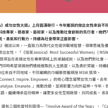
ica》成功女性大獎」上月圓滿舉行。今年獲獎的傑出女性來自不
科技專家、慈善家、藝術家，以及推動社會創新的先行者。她們
見，勇氣和行動力，持續為社會帶來正面影響。
ssica》雜誌以來，一直致力為現代女性提供職場智慧、領導思維及
「《旭茉Jessica》Most Successful Women」( MS
W獎項旨在表揚女性在專業領域上的卓越成就，以及她們對社會、
們同時希望頌揚她們積極進取的人生態度，以及勇於突破、持續
0位來自不同地域、不同範疇的巾幗豪傑獲頒授 MSW 獎項。
onnect. Inspire. Empower. 」的核心理念凝聚女性力量。
 Catalyse. Emanate. 」推動改變，並將影響力向外延伸。今年
ond」為主題，繼續傳承這份精神，讓更多女性互相啟發，共同成長。 
個年度特別獎項—「Involve Award of the Year」、「Cat