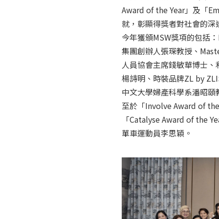
Award of the Year」
就，彰顯得獎者對社會的深
今年獲頒MSW獎項的包括：LOU
集團創辦人張琛教授、Mas
人員協會主席錢敏華博士、
楊詩明、時裝品牌ZL by ZL
中文大學婦產科學系潘昭頤
至於「Involve Award of th
「Catalyse Award of 
單車運動員李思穎。