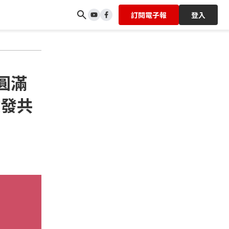
訂閱電子報
登入
6圓滿
啟發共