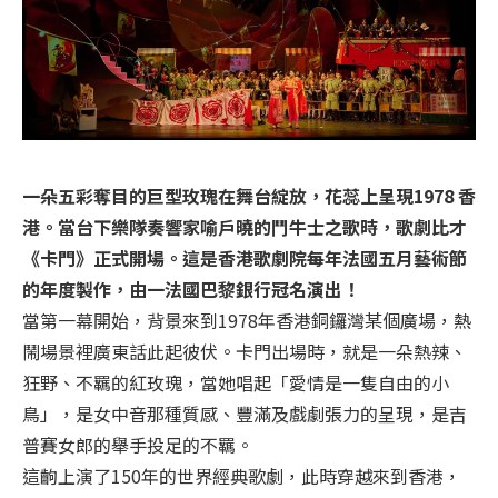
一朵五彩奪目的巨型玫瑰在舞台綻放，花蕊上呈現1978 香
港。當台下樂隊奏響家喻戶曉的鬥牛士之歌時，歌劇比才
《卡門》正式開場。這是香港歌劇院每年法國五月藝術節
的年度製作，由一法國巴黎銀行冠名演出！
當第一幕開始，背景來到1978年香港銅鑼灣某個廣場，熱
鬧場景裡廣東話此起彼伏。卡門出場時，就是一朵熱辣、
狂野、不羈的紅玫瑰，當她唱起「愛情是一隻自由的小
鳥」，是女中音那種質感、豐滿及戲劇張力的呈現，是吉
普賽女郎的舉手投足的不羈。
這齣上演了150年的世界經典歌劇，此時穿越來到香港，