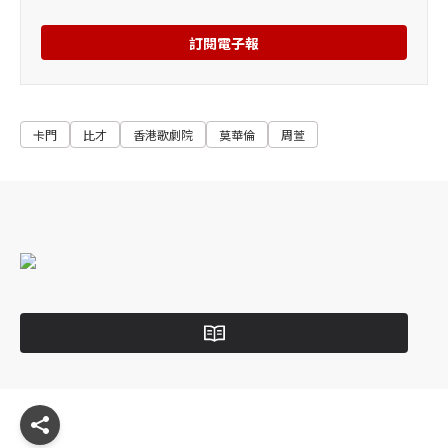
訂閱電子報
卡門
比才
香港歌劇院
莫華倫
周萱