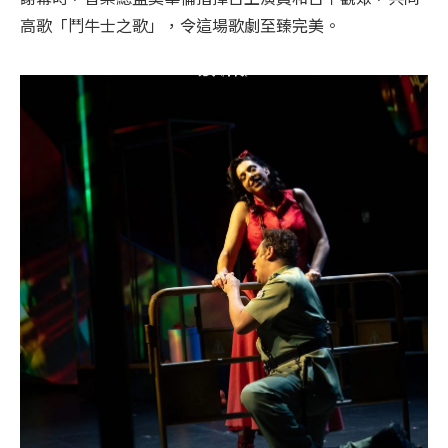
高歌「鬥牛士之歌」，令這場歌劇至臻完美。