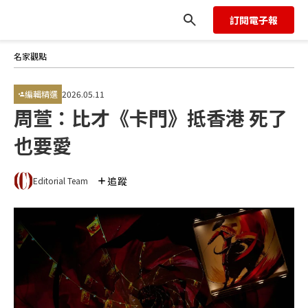
訂閱電子報
名家觀點
編輯精選
2026.05.11
周萱：比才《卡門》抵香港 死了
也要愛
追蹤
Editorial Team