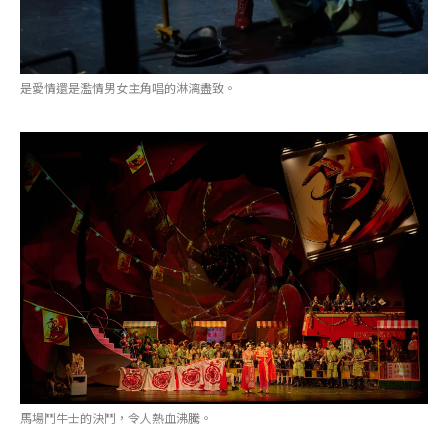
是愛情還是濫情男女主角唱的淋漓盡致。
馬場鬥牛士的決鬥，令人熱血沸騰。