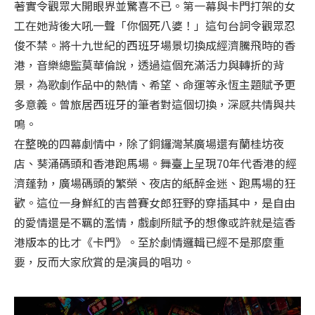
著實令觀眾大開眼界並驚喜不已。第一幕與卡門打架的女
工在她背後大吼一聲「你個死八婆！」這句台詞令觀眾忍
俊不禁。將十九世紀的西班牙場景切換成經濟騰飛時的香
港，音樂總監莫華倫說，透過這個充滿活力與轉折的背
景，為歌劇作品中的熱情、希望、命運等永恆主題賦予更
多意義。曾旅居西班牙的筆者對這個切換，深感共情與共
鳴。
在整晚的四幕劇情中，除了銅鑼灣某廣場還有蘭桂坊夜
店、葵涌碼頭和香港跑馬場。舞臺上呈現70年代香港的經
濟蓬勃，廣場碼頭的繁榮、夜店的紙醉金迷、跑馬場的狂
歡。這位一身鮮紅的吉普賽女郎狂野的穿插其中，是自由
的愛情還是不羈的濫情，戲劇所賦予的想像或許就是這香
港版本的比才《卡門》。至於劇情邏輯已經不是那麼重
要，反而大家欣賞的是演員的唱功。