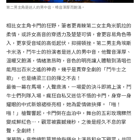
第二男主角是迷人的男中音，嗓音渾厚而飽滿。
相比女主角卡門的狂野，筆者更青睞第二女主角米凱拉的
柔情，或許女高音的穿透力及楚楚可憐，會更容易角色帶
入，更享受音域的高低起伏，抑揚頓挫。第二男主角埃斯
卡米洛，鬥牛士的扮演者是迷人的男中音，他聲音渾厚、
溫暖又飽滿，情緒激昂時，音色的明亮讓人體驗到清唱也
能甩出百米之遙的神奇。幾乎是貫穿全劇的「鬥牛士之
歌」，也是繞梁三日的揮之不去！
最後一幕在馬場，人聲鼎沸，一場愛的決斗即將上演，鬥
牛士們列隊入場。瘋狂自私又迷信不悟的卡門，身穿一身
耀眼的中式新娘裙褂亮相，她為愛情做抉擇。「啪！
啪！」槍聲響起，卡門倒在血泊中，舞台的五彩玫瑰驟然
變成鮮紅色⋯，觀眾被震撼幾秒，之後是經久不息的掌
聲，全劇終！
謝幕時，音樂總監莫華倫指揮台上演員和台下觀眾，共同