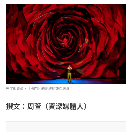
死了都要愛，《卡門》的劇終的死亡浪漫！
撰文：周萱（資深媒體人）