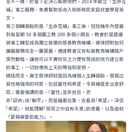
全不一樣，於是下定決心幫助他們，2014 年創立「生命互
補」事工服務，免費幫助低收入和新移民家庭兒童學習英
文。
第三個轉捩點則是「生命互補」事工後，短短幾年內發展
到每星期 50 多個義工教 200 多個小朋友，教會於是建議
將事工轉型成為獨立營運的慈善教育機構，謝律師對如何
擴展服務完全一籌莫展，適逢教會又有私營教育機構租戶
突然斷租，讓她可以不費吹灰之力便有現成的地方建立新
的事工，一切就像有上天的帶领和安排。
總括而言，謝丕慈律師就是因為幾個人生轉捩點，發掘出
其性格強項的特質，包括靈性和希望，令其幾度走出安舒
區；需要強調的是，｢靈性｣並非迷信，亦
非｢認命｣或｢躺平｣，而是藉着信靠，去看見｢希望｣，深信
｢希望｣，就能理解｢冥冥之中自有天意｣的意義，以及造就
「愛與被愛的能力」。