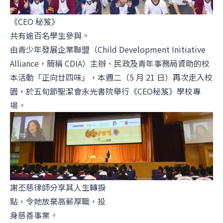
《CEO 秘笈》
共有逾百名學生參與。
由青少年發展企業聯盟（Child Development Initiative
Alliance，簡稱 CDIA）主辦、民政及青年事務局資助的校
本活動「正向廿四味」，本週二（5 月 21 日）再次走入校
園，於五旬節聖潔會永光書院舉行《CEO秘笈》學校專
場。
謝丕慈律師分享其人生轉捩
點，令她放棄高薪厚職，投
身慈善事業。