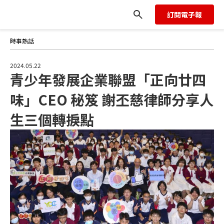
享人生三個轉捩點
訂閱電子報
時事熱話
2024.05.22
青少年發展企業聯盟「正向廿四
味」CEO 秘笈 謝丕慈律師分享人
生三個轉捩點