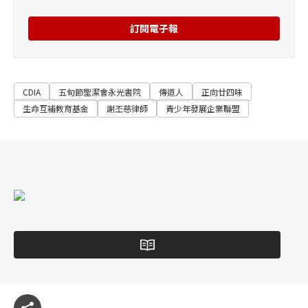
訂閱電子報
CDIA
五旬節聖潔會永光書院
傳道人
正向廿四味
生命互補教育基金
謝丕慈律師
青少年發展企業聯盟