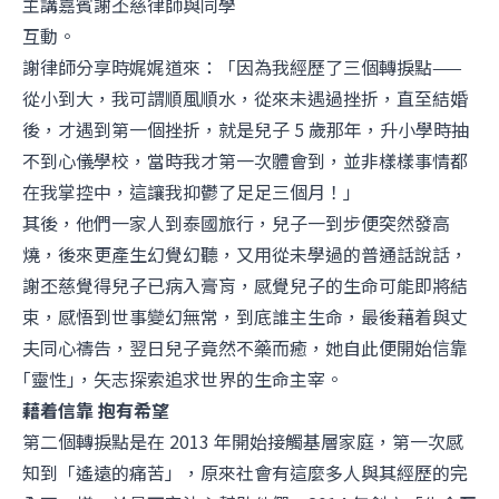
主講嘉賓謝丕慈律師與同學
互動。
謝律師分享時娓娓道來：「因為我經歷了三個轉捩點——
從小到大，我可謂順風順水，從來未遇過挫折，直至結婚
後，才遇到第一個挫折，就是兒子 5 歲那年，升小學時抽
不到心儀學校，當時我才第一次體會到，並非樣樣事情都
在我掌控中，這讓我抑鬱了足足三個月！」
其後，他們一家人到泰國旅行，兒子一到步便突然發高
燒，後來更產生幻覺幻聽，又用從未學過的普通話說話，
謝丕慈覺得兒子已病入膏肓，感覺兒子的生命可能即將結
束，感悟到世事變幻無常，到底誰主生命，最後藉着與丈
夫同心禱告，翌日兒子竟然不藥而癒，她自此便開始信靠
｢靈性｣，矢志探索追求世界的生命主宰。
藉着信靠 抱有希望
第二個轉捩點是在 2013 年開始接觸基層家庭，第一次感
知到「遙遠的痛苦」，原來社會有這麼多人與其經歷的完