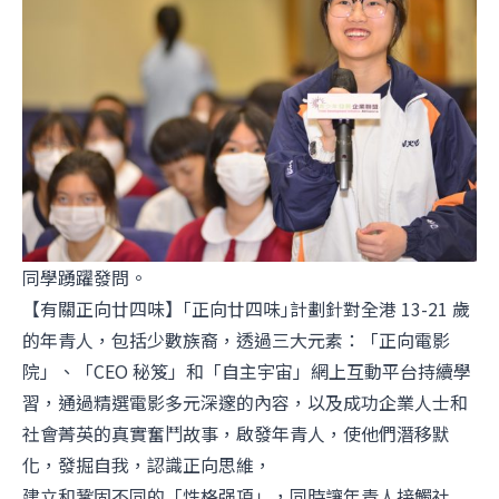
同學踴躍發問。
【有關正向廿四味】｢正向廿四味｣計劃針對全港 13-21 歲
的年青人，包括少數族裔，透過三大元素：「正向電影
院」、「CEO 秘笈」和「自主宇宙」網上互動平台持續學
習，通過精選電影多元深邃的內容，以及成功企業人士和
社會菁英的真實奮鬥故事，啟發年青人，使他們潛移默
化，發掘自我，認識正向思維，
建立和鞏固不同的「性格强項」，同時讓年青人接觸社