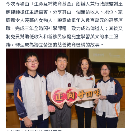
今次專場由「生命互補教育基金」創辦人兼行政總監謝丕
慈律師擔任主講嘉賓，分享其由一個無論收入、地位、家
庭都令人羨慕的女強人，願意放低年入數百萬元的高薪厚
職，完成三年全時間神學課程，致力成為傳道人；其後又
將免費幫助低收入和新移民家庭兒童學習英文的事工服
務，轉型成為獨立營運的慈善教育機構的故事。