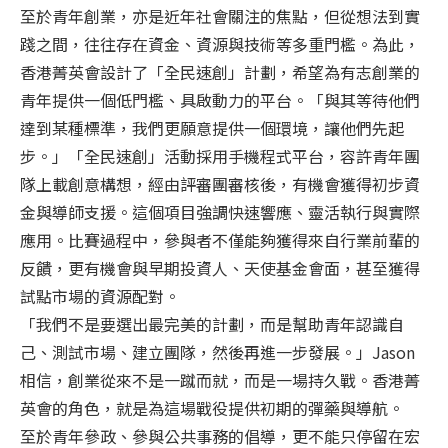
至於青年創業，亦是近年社會關注的焦點，但從想法到實
踐之間，往往存在資金、資源與技術等多重門檻。為此，
香港菁英會設計了「全民速創」計劃，希望為有志創業的
青年提供一個低門檻、具啟動力的平台。「與其等待他們
達到某種標準，我們更願意提供一個環境，讓他們先起
步。」「全民速創」活動採用手機程式平台，容許青年團
隊上載創意構想，經由評審團審核後，有機會獲得初步資
金與導師支援。這個項目強調快速響應、靈活執行與實際
應用。比賽過程中，參與者不僅能夠獲得來自行業前輩的
反饋，更有機會與早期投資人、天使基金會面，甚至獲得
試點市場的資源配對。
「我們不是要選出最完美的計劃，而是幫助青年認識自
己、測試市場、建立團隊，然後再進一步發展。」Jason
相信，創業從來不是一蹴而就，而是一場持久戰。香港菁
英會的角色，就是為這場戰役提供初期的彈藥與導航。
至於青年參政、參與公共事務的倡導，更不能只停留在宏