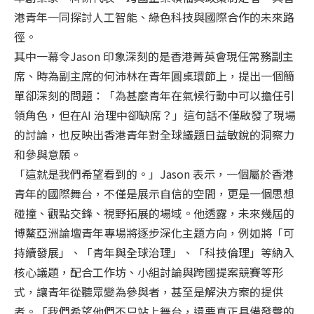
港青年一同探討人工智能、綠色科技與國際合作的未來路
徑。
其中一幕令Jason 印象深刻的是香港菁英會現任常務副主
席、時為副主席的何沛林在青年圓桌環節上，提出一個簡
單卻深刻的問題：「為甚麼青年在氣候行動中可以擔任引
領角色，但在AI 治理中卻缺席？」這句話不僅啟發了現場
的討論，也反映出香港青年對全球議題日益敏銳的洞察力
和參與意願。
「這就是我們希望看到的。」Jason 表示，一個屬於香港
青年的國際舞台，不僅是展示自信的空間，更是一個思想
碰撞、觀點交鋒、視野拓展的場域。他透露，未來幾屆的
博鰲亞洲論壇青年專場將逐步深化主題方向，例如將「可
持續發展」、「青年與全球治理」、「科技倫理」等納入
核心議題，配合工作坊、小組討論與跨國提案競賽等形
式，讓青年從聽眾變為參與者，甚至是解決方案的提供
者。「我們希望他們不只站上舞台，還要真正具備發聲的