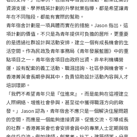
資源支援、學界精英計劃的升學就業指導，都是希望讓青
年在不同階段，都能有實際的幫助。
青年宿舍計劃是一項具體而實在的措施。Jason 指出，這
項計劃的價值，不只是為青年提供可負擔的居所，更重要
的是透過社群設計與活動安排，建立一個有成長機會的生
活空間。作為民政及青年事務局《青年發展藍圖》中的重
點項目之一，青年宿舍項目由政府出資、非牟利機構營
運，設有配套的義工活動、職涯諮詢、社區參與機會等。
香港菁英會長期參與其中，負責協助設計活動內容與人才
培訓環節。
「我們不希望青年只是『住進來』，而是能夠在這裡建立
人際網絡、增進社會參與，甚至從中獲得職涯方向的啟
發。」Jason 認為，青年宿舍不應只是一個解決住屋問題
的空間，而應是一個能夠連接資源、促進交流、引導成長
的社群。香港菁英會也會安排會員中的專業人士定期與宿
舍住戶交流，例如律師、創業者、社工、建築師等，分享