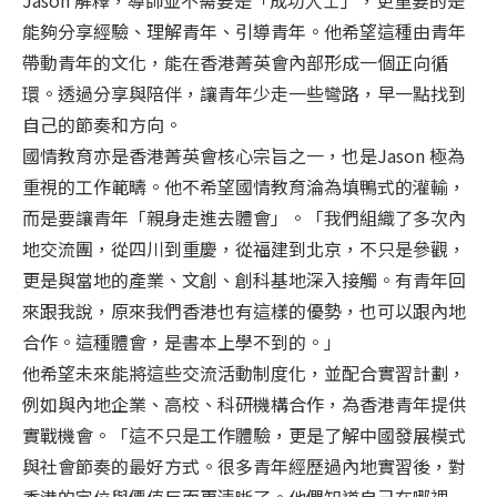
能夠分享經驗、理解青年、引導青年。他希望這種由青年
帶動青年的文化，能在香港菁英會內部形成一個正向循
環。透過分享與陪伴，讓青年少走一些彎路，早一點找到
自己的節奏和方向。
國情教育亦是香港菁英會核心宗旨之一，也是Jason 極為
重視的工作範疇。他不希望國情教育淪為填鴨式的灌輸，
而是要讓青年「親身走進去體會」。「我們組織了多次內
地交流團，從四川到重慶，從福建到北京，不只是參觀，
更是與當地的產業、文創、創科基地深入接觸。有青年回
來跟我說，原來我們香港也有這樣的優勢，也可以跟內地
合作。這種體會，是書本上學不到的。」
他希望未來能將這些交流活動制度化，並配合實習計劃，
例如與內地企業、高校、科研機構合作，為香港青年提供
實戰機會。「這不只是工作體驗，更是了解中國發展模式
與社會節奏的最好方式。很多青年經歷過內地實習後，對
香港的定位與價值反而更清晰了。他們知道自己在哪裡