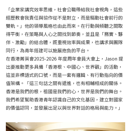
「企業家講究效率思維，社會公職帶給我社會視角，這些
經歷教會我責任與協作從不是對立，而是驅動社會前行的
雙軌。」他的領導風格也由此而來。在行動與傾聽之間取
得平衡，在策略與人心之間找到節奏，並且是「務實、夥
伴、激勵」的結合體，既重視效率與成果，也講求與團隊
同行，為青年搭建可以施展抱負的平台。
在香港菁英會2025-2026 年度周年會員大會上，Jason 提
出要推動更多具備「香港根、中國心、世界觀」的活動，
這並非標語式的口號，而是一套有邏輯、有行動指向的價
值架構。「這三句話之間有遞進，也有相輔相成的關係。
香港是我們的根，祖國是我們的心，世界是我們的舞台。
我們希望幫助香港青年認識自己的文化基因，建立對國家
的價值認同，並發展出足以與世界對話的格局與能力。」