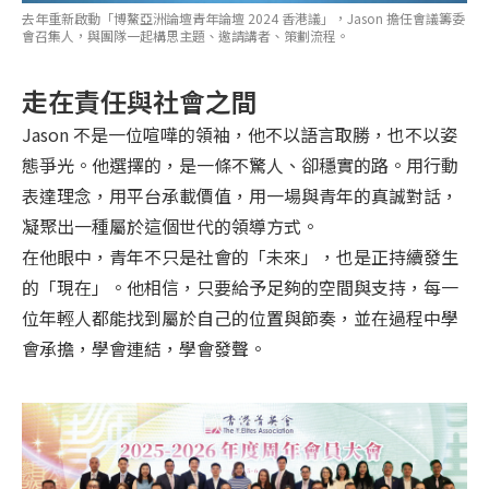
去年重新啟動「博鰲亞洲論壇青年論壇 2024 香港議」，Jason 擔任會議籌委
會召集人，與團隊一起構思主題、邀請講者、策劃流程。
走在責任與社會之間
Jason 不是一位喧嘩的領袖，他不以語言取勝，也不以姿
態爭光。他選擇的，是一條不驚人、卻穩實的路。用行動
表達理念，用平台承載價值，用一場與青年的真誠對話，
凝聚出一種屬於這個世代的領導方式。
在他眼中，青年不只是社會的「未來」，也是正持續發生
的「現在」。他相信，只要給予足夠的空間與支持，每一
位年輕人都能找到屬於自己的位置與節奏，並在過程中學
會承擔，學會連結，學會發聲。