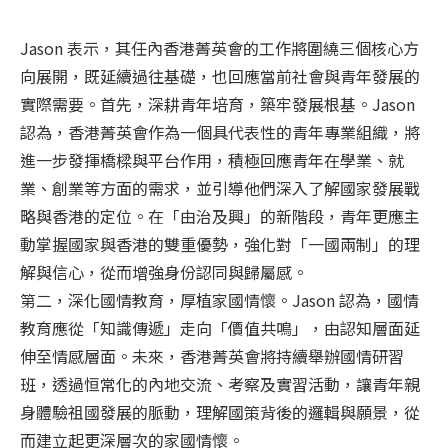
Jason 表示，其任內香港菁英會的工作將圍繞三個核心方
向展開，既延續過往基礎，也回應當前社會與青年發展的
實際需要。首先，深耕青年培育，築牢發展根基。Jason
認為，香港菁英會作為一個具代表性的青年專業組織，將
進一步發揮橋樑與平台作用，積極回應青年在學業、就
業、創業等方面的需求，並引導他們深入了解國家發展戰
略與香港的定位。在「由治及興」的新階段，青年更應主
動掌握國家與香港的雙重優勢，強化對「一國兩制」的理
解與信心，從而增強身份認同與歸屬感。
第二，深化國情教育，厚植家國情懷。Jason 認為，國情
教育應從「知識傳遞」走向「價值共鳴」，由認知層面延
伸至情感層面。未來，香港菁英會將持續舉辦國情研習
班，透過恒常化的內地交流、考察及實習活動，讓青年親
身體驗祖國發展的脈動，理解國策背後的邏輯與願景，從
而建立起更深層次的家國情懷。