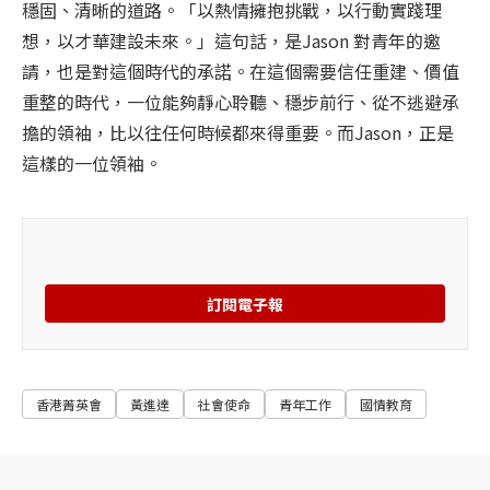
穩固、清晰的道路。「以熱情擁抱挑戰，以行動實踐理
想，以才華建設未來。」這句話，是Jason 對青年的邀
請，也是對這個時代的承諾。在這個需要信任重建、價值
重整的時代，一位能夠靜心聆聽、穩步前行、從不逃避承
擔的領袖，比以往任何時候都來得重要。而Jason，正是
這樣的一位領袖。
訂閱電子報
香港菁英會
黃進達
社會使命
青年工作
國情教育