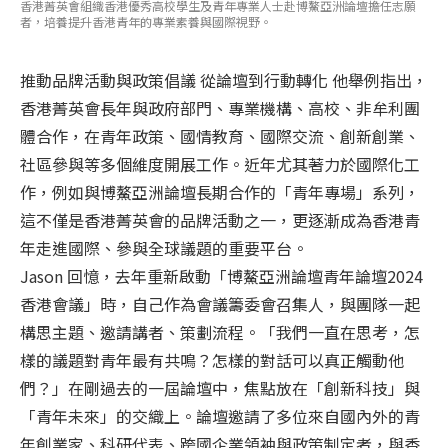
香港菁英會組織香港優秀高校學生及青年專業人士赴博鰲亞洲論壇擔任志願
者，培養提升香港青年的專業素養與國際視野。
推動品牌活動與政策倡議 從論壇到行動轉化 他舉例指出，
香港菁英會長年與政府部門、專業機構、高校、非牟利團
體合作，在青年政策、國情教育、國際交流、創新創業、
社區參與等多個維度開展工作。近年尤其著力於國際化工
作，例如與博鰲亞洲論壇長期合作的「青年專場」系列，
這不僅是香港菁英會的品牌活動之一，更逐漸成為香港青
年走進國際、參與全球議題的重要平台。
Jason 回憶，去年重新啟動「博鰲亞洲論壇青年論壇2024
香港會議」時，自己作為會議籌委會召集人，與團隊一起
構思主題、邀請講者、策劃流程。「我們一直在思考，怎
樣的議題對青年最有共鳴？怎樣的對話可以真正觸動他
們？」在剛過去的一屆論壇中，焦點放在「創新科技」與
「青年未來」的交織上。論壇邀請了多位來自國內外的青
年創業家、科研代表、跨國企業領袖與政策制定者，與香