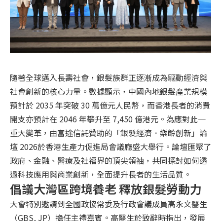
隨著全球邁入長壽社會，銀髮族群正逐漸成為驅動經濟與
社會創新的核心力量。數據顯示，中國內地銀髮產業規模
預計於 2035 年突破 30 萬億元人民幣，而香港長者的消費
開支亦預計在 2046 年攀升至 7,450 億港元。為應對此一
重大變革，由富途信託贊助的「銀髮經濟．樂齡創新」論
壇 2026於香港生產力促進局會議廳盛大舉行。論壇匯聚了
政府、金融、醫療及社福界的頂尖領袖，共同探討如何透
過科技應用與商業創新，全面提升長者的生活品質。
倡議大灣區跨境養老 釋放銀髮勞動力
大會特別邀請到全國政協常委及行政會議成員高永文醫生
（GBS, JP）擔任主禮嘉賓。高醫生於致辭時指出，發展