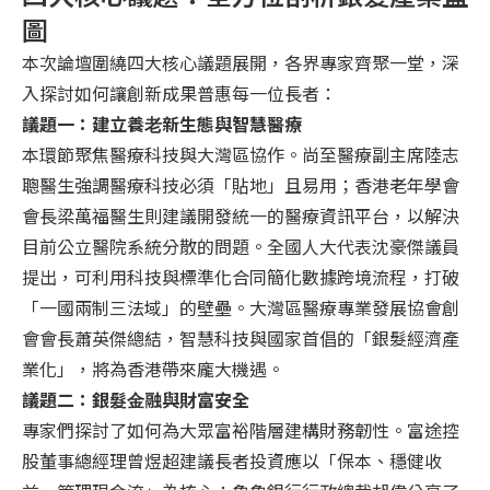
圖
本次論壇圍繞四大核心議題展開，各界專家齊聚一堂，深
入探討如何讓創新成果普惠每一位長者：
議題一：建立養⽼新⽣態與智慧醫療
本環節聚焦醫療科技與大灣區協作。尚至醫療副主席陸志
聰醫生強調醫療科技必須「貼地」且易用；香港老年學會
會長梁萬福醫生則建議開發統一的醫療資訊平台，以解決
目前公立醫院系統分散的問題。全國人大代表沈豪傑議員
提出，可利用科技與標準化合同簡化數據跨境流程，打破
「一國兩制三法域」的壁壘。大灣區醫療專業發展協會創
會會長蕭英傑總結，智慧科技與國家首倡的「銀髮經濟產
業化」，將為香港帶來龐大機遇。
議題二：銀髮⾦融與財富安全
專家們探討了如何為大眾富裕階層建構財務韌性。富途控
股董事總經理曾煜超建議長者投資應以「保本、穩健收