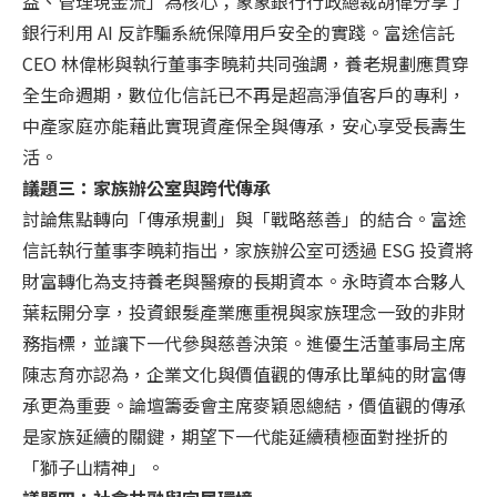
益、管理現金流」為核心；象象銀行行政總裁胡偉分享了
銀行利用 AI 反詐騙系統保障用戶安全的實踐。富途信託
CEO 林偉彬與執行董事李曉莉共同強調，養老規劃應貫穿
全生命週期，數位化信託已不再是超高淨值客戶的專利，
中產家庭亦能藉此實現資產保全與傳承，安心享受長壽生
活。
議題三：家族辦公室與跨代傳承
討論焦點轉向「傳承規劃」與「戰略慈善」的結合。富途
信託執行董事李曉莉指出，家族辦公室可透過 ESG 投資將
財富轉化為支持養老與醫療的長期資本。永時資本合夥人
葉耘開分享，投資銀髮產業應重視與家族理念一致的非財
務指標，並讓下一代參與慈善決策。進優生活董事局主席
陳志育亦認為，企業文化與價值觀的傳承比單純的財富傳
承更為重要。論壇籌委會主席麥穎恩總結，價值觀的傳承
是家族延續的關鍵，期望下一代能延續積極面對挫折的
「獅子山精神」。