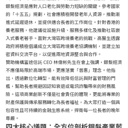
銀髮經濟是應對人口老化與勞動力短缺的關鍵。參考國家
的「十五五」規劃，社會應積極開發老年人資源，推動漸
進式延遲退休，並提供適合長者的工作崗位。針對香港的
養老服務，他建議從設施升級、服務多樣化及推動社區嵌
入式養老著手。面對大灣區跨境養老的挑戰，高醫生透露
政府將積極倡議成立大灣區跨境養老協調機制，並建立加
密資料交流平台，以促進兩地資源整合與合作。
贊助機構富途信託 CEO 林偉彬先生在會上強調，銀髮經濟
不應僅局限於高端市場，更應落實「普惠」理念。他指
出，透過數位化轉型，能有效降低信託與財富管理的門
檻，幫助長者規避因認知衰退或電訊詐騙帶來的財務風
險。這項商業創新不僅是社會責任的體現，更能將專業的
財產保護與傳承服務轉化為長者福祉，為大眾打造一個具
包容性且可持續的金融生態系統，捍衛每一位長者的晚年
尊嚴。
四大核心議題：全方位剖析銀髮產業藍