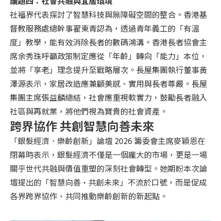
議題四：社會共融與宜居環境
社福界代表探討了智慧科技與無障礙空間的整合。香港基
督教服務處總幹事翟東青認為，透過青年義工的「有溫
度」教學，能有效消除長者的數碼鴻溝。香港長者協會主
席余秀珠呼籲政策制定應從「年齡」轉向「能力」本位，
並將「享老」理念提升至戰略層次。長屋集團執行董事黃
澤源表示，家居改造應兼顧美感、實用與長者尊嚴。長屋
集團主席張益麟總結，社會應重視軟實力，鼓勵長者融入
社區與再就業，將他們視為寶貴的社會資產。
跨界協作 共創智慧向善未來
「銀髮經濟．樂齡創新」論壇 2026 籌委會主席麥穎恩在
閉幕時表示，銀髮經濟不僅是一個龐大的市場，更是一場
關乎世代共融與價值重塑的深刻社會轉型。她期盼本次論
壇提出的「智慧向善·共創未來」不流於口號，而是促成
各界跨界協作、共同推動樂齡創新的新起點。