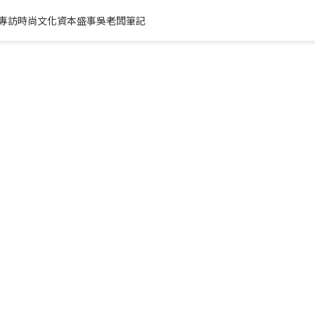
專訪
時尚文化
資本盛事
吳老闆筆記