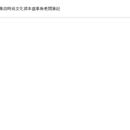
專訪
時尚文化
資本盛事
吳老闆筆記