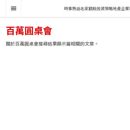
時事熱話
名家觀點
投資策略
地產
企業
百萬圓桌會
關於
百萬圓桌會
搜尋結果顯示
篇相關的文章。