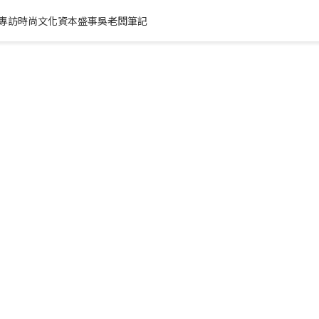
專訪
時尚文化
資本盛事
吳老闆筆記