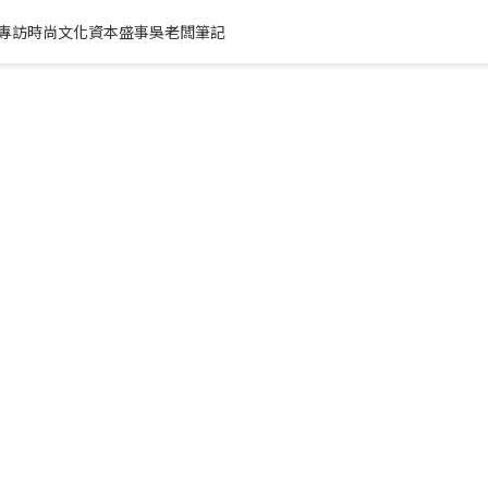
專訪
時尚文化
資本盛事
吳老闆筆記