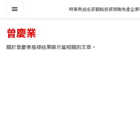
時事熱話
名家觀點
投資策略
地產
企業
曾慶業
關於
曾慶業
搜尋結果顯示
篇相關的文章。