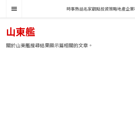
時事熱話
名家觀點
投資策略
地產
企業
山東艦
關於
山東艦
搜尋結果顯示
篇相關的文章。