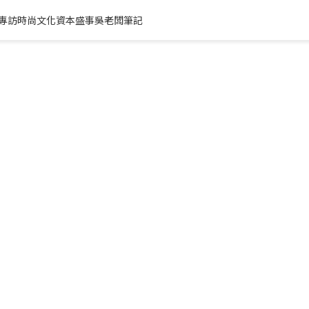
專訪
時尚文化
資本盛事
吳老闆筆記